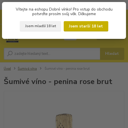
Objednávky od 1.000 Kč mají zvýhodněnou dopravu za 79 Kč.
Vítejte na eshopu Dobré vínko! Pro vstup do obchodu
potvrďte prosím svůj věk. Děkujeme
0
ks
+420 702194468
CZK
za
0 Kč
(Po-Pá, 8-16 hod.)
Jsem starší 18 let
Jsem mladší 18 let
Menu
Hledat
Úvod
Šumivá vína
Šumivé víno - penina rose brut
Šumivé víno - penina rose brut