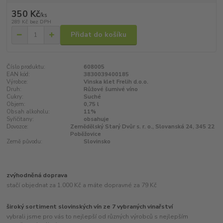
350 Kč
/
ks
289 Kč
bez DPH
Přidat do košíku
Číslo produktu:
608005
EAN kód:
3830039400185
Výrobce:
Vinska klet Frelih d.o.o.
Druh:
Růžové šumivé víno
Cukry:
Suché
Objem:
0,75 l
Obsah alkoholu:
11%
Syřičitany:
obsahuje
Dovozce:
Zemědělský Starý Dvůr s. r. o., Slovanská 24, 345 22
Poběžovice
Země původu:
Slovinsko
zvýhodněná doprava
stačí objednat za 1.000 Kč a máte dopravné za 79 Kč
široký sortiment slovinských vín ze 7 vybraných vinařství
vybrali jsme pro vás to nejlepší od různých výrobců s nejlepším