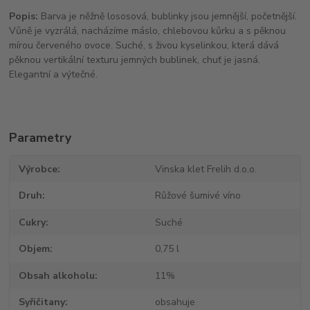
Popis:
Barva je něžně lososová, bublinky jsou jemnější, početnější.
Vůně je vyzrálá, nacházíme máslo, chlebovou kůrku a s pěknou
mírou červeného ovoce. Suché, s živou kyselinkou, která dává
pěknou vertikální texturu jemných bublinek, chuť je jasná.
Elegantní a výtečné.
Parametry
Výrobce
Vinska klet Frelih d.o.o.
Druh
Růžové šumivé víno
Cukry
Suché
Objem
0,75 l
Obsah alkoholu
11%
Syřičitany
obsahuje