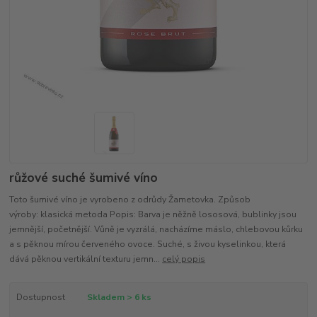
růžové suché šumivé víno
Toto šumivé víno je vyrobeno z odrůdy Žametovka. Způsob
výroby: klasická metoda Popis: Barva je něžně lososová, bublinky jsou
jemnější, početnější. Vůně je vyzrálá, nacházíme máslo, chlebovou kůrku
a s pěknou mírou červeného ovoce. Suché, s živou kyselinkou, která
dává pěknou vertikální texturu jemn...
celý popis
Dostupnost
Skladem > 6 ks