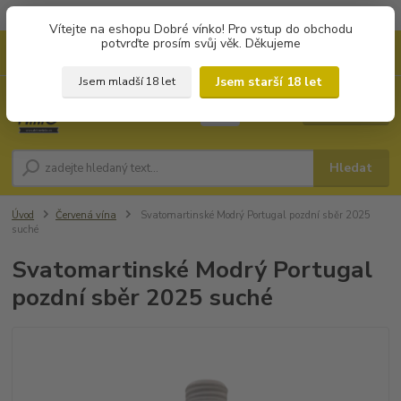
Objednávky od 1.000 Kč mají zvýhodněnou dopravu za 79 Kč.
Vítejte na eshopu Dobré vínko! Pro vstup do obchodu
potvrďte prosím svůj věk. Děkujeme
0
ks
+420 702194468
CZK
za
0 Kč
(Po-Pá, 8-16 hod.)
Jsem starší 18 let
Jsem mladší 18 let
Menu
Hledat
Úvod
Červená vína
Svatomartinské Modrý Portugal pozdní sběr 2025
suché
Svatomartinské Modrý Portugal
pozdní sběr 2025 suché