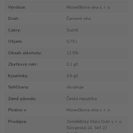
Výrobce
Moravčíkova vína s. r. o.
Druh
Červené víno
Cukry
Suché
Objem
0,75 l
Obsah alkoholu
12,5%
Zbytkový cukr
0,1 g/l
Kyselinky
4,6 g/l
Syřičitany
obsahuje
Země původu
Česká republika
Plněno v
Moravčíkova vína s. r. o.
Prodejce
Zemědělský Starý Dvůr s. r. o.,
Slovanská 24, 345 22