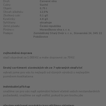
Druh:
Červené víno
Cukry:
Suché
Objem:
0,75 l
Obsah alkoholu:
12,5%
Zbytkový cukr:
0,1 g/l
Kyselinky:
4,6 g/l
Syřičitany:
obsahuje
Země původu:
Česká republika
Plněno v:
Moravčíkova vína s. r. o.
Prodejce:
Zemědělský Starý Dvůr s. r. o., Slovanská 24, 345 22
Poběžovice
zvýhodněná doprava
stačí objednat za 1.000 Kč a máte dopravné za 79 Kč
široký sortiment slovinských vín ze 7 vybraných vinařství
vybrali jsme pro vás to nejlepší od různých výrobců s nejlepším
poměrem kvalita/cena
individuální přístup
snažíme se pro vás najít optimální řešení včetně vašich nestandardních
požadavků, snažíme se vyjít vstříct, pokud to jen trochu jde
všechny nabízené produkty jsou většinou skladem