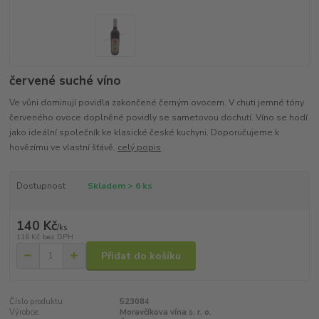
červené suché víno
Ve vůni dominují povidla zakončené černým ovocem. V chuti jemné tóny
červeného ovoce doplněné povidly se sametovou dochutí. Víno se hodí
jako ideální společník ke klasické české kuchyni. Doporučujeme k
hovězímu ve vlastní šťávě.
celý popis
Dostupnost
Skladem > 6 ks
140 Kč
/
ks
116 Kč
bez DPH
Přidat do košíku
Číslo produktu:
523084
Výrobce:
Moravčíkova vína s. r. o.