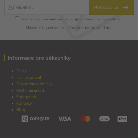
Přihlásit se
Souhlasím se
zpracováním osobních údajů
za účelem rozesílky newsletteru.
Můžete se kdykoli odhlásit. Zasíláme jednou za 14 dní.
Informace pro zákazníky
O nás
Jak nakupovat
Obchodní podmínky
Reklamační řád
Fotogalerie
Kontakty
Blog