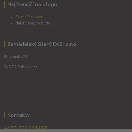
Nejčtenější na blogu
Farma Puklavec
další články přibudou
Zemědělský Starý Dvůr s.r.o.
Slovanská 24
345 22 Poběžovice
Kontakty
+420 702194468