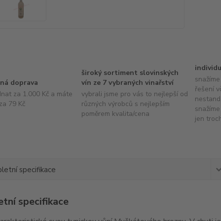
individ
široký sortiment slovinských
snažíme 
ná doprava
vín ze 7 vybraných vinařství
řešení v
dnat za 1.000 Kč a máte
vybrali jsme pro vás to nejlepší od
nestand
za 79 Kč
různých výrobců s nejlepším
snažíme 
poměrem kvalita/cena
jen troc
etní specifikace
tní specifikace