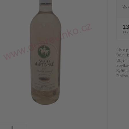
Dos
13
112
Číslo p
Druh:
b
Objem:
Zbytkov
Syřičita
Plněno 