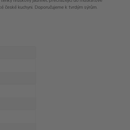
e lehký hruškový jadřinec přecházející do muškátové
ické české kuchyni. Doporučujeme k tvrdým sýrům.