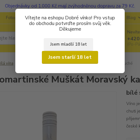
Objednávky od 1.000 Kč mají zvýhodněnou dopravu za 79 Kč.
Vítejte na eshopu Dobré vínko! Pro vstup
Fotogalerie
Kontakty
Ochrana soukromí
O vinařstvích
Blog
do obchodu potvrďte prosím svůj věk.
Děkujeme
Nevíte
Hledat
+420
Jsem mladší 18 let
(Po-Pá
Jsem starší 18 let
ílá vína
Svatomartinské Muškát Moravský kabinetní víno 2025 suché
omartinské Muškát Moravský ka
bílé
Víno j
chuti 
příjemn
české 