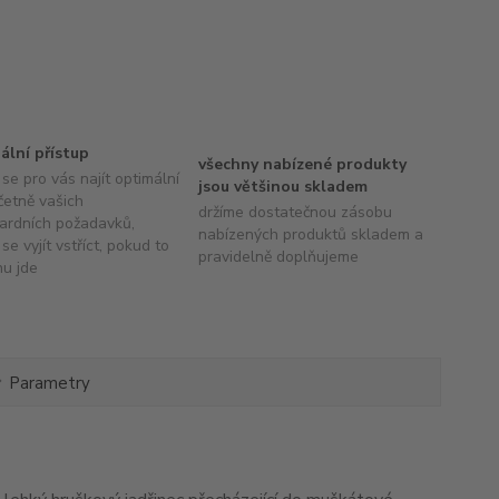
uální přístup
všechny nabízené produkty
se pro vás najít optimální
jsou většinou skladem
četně vašich
držíme dostatečnou zásobu
ardních požadavků,
nabízených produktů skladem a
se vyjít vstříct, pokud to
pravidelně doplňujeme
hu jde
Parametry