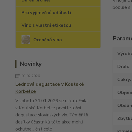
Dárek pro něj
Víno je c
bobule s 
Pro výjimečné události
Víno s vlastní etiketou
Param
Oceněná vína
Výrob
Novinky
Druh
03.02.2026
Cukry
Lednová degustace v Koutské
Korbelce
Obje
V sobotu 31.01.2026 se uskutečnila
Obsah
v Koutské Korbelce první letošní
degustace slovinských vín. Téměř tři
Zbytko
desítky účastníků této akce mohli
ochutna...
číst celé
Kyseli