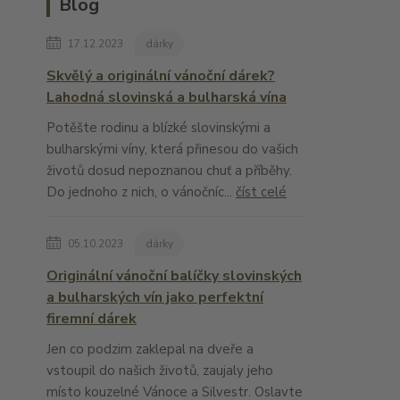
Blog
17.12.2023
dárky
Skvělý a originální vánoční dárek?
Lahodná slovinská a bulharská vína
Potěšte rodinu a blízké slovinskými a
bulharskými víny, která přinesou do vašich
životů dosud nepoznanou chuť a příběhy.
Do jednoho z nich, o vánočníc...
číst celé
05.10.2023
dárky
Originální vánoční balíčky slovinských
a bulharských vín jako perfektní
firemní dárek
Jen co podzim zaklepal na dveře a
vstoupil do našich životů, zaujaly jeho
místo kouzelné Vánoce a Silvestr. Oslavte