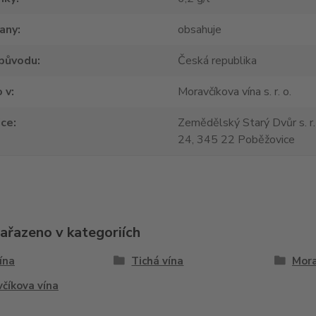
tany
obsahuje
původu
Česká republika
 v
Moravčíkova vína s. r. o.
jce
Zemědělský Starý Dvůr s. r.
24, 345 22 Poběžovice
zařazeno v kategoriích
vína
Tichá vína
Mora
číkova vína