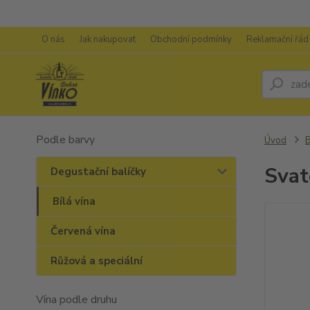
O nás
Jak nakupovat
Obchodní podmínky
Reklamační řád
Podle barvy
Úvod
B
Svat
Degustační balíčky
Bílá vína
Červená vína
Růžová a speciální
Vína podle druhu