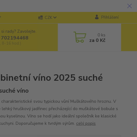
Přihlášení
CZK
 si rady? Zavolejte.
0
ks
 702194468
za
0 Kč
, 8-16 hod.)
binetní víno 2025 suché
 suché víno
e charakteristické svou typickou vůní Muškátového hroznu. V
je lehký hruškový jadřinec přecházející do muškátové bobule s
ou kyselinou. Víno se hodí jako ideální společník ke klasické
kuchyni. Doporučujeme k tvrdým sýrům.
celý popis