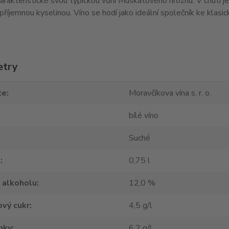
harakteristické svou typickou vůní Muškátového hroznu. V chuti j
příjemnou kyselinou. Víno se hodí jako ideální společník ke klas
etry
ce
Moravčíkova vína s. r. o.
bílé víno
Suché
m
0,75 l
 alkoholu
12,0 %
vý cukr
4,5 g/l
nky
6,2 g/l