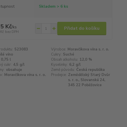
tupnost
Skladem > 6 ks
5 Kč
/
ks
Přidat do košíku
 Kč
bez DPH
roduktu:
523083
Výrobce:
Moravčíkova vína s. r. o.
ílé víno
Cukry:
Suché
0,75 l
Obsah alkoholu:
12,0 %
ý cukr:
4,5 g/l
Kyselinky:
6,2 g/l
ny:
obsahuje
Země původu:
Česká republika
v:
Moravčíkova vína s. r. o.
Prodejce:
Zemědělský Starý Dvůr
s. r. o., Slovanská 24,
345 22 Poběžovice