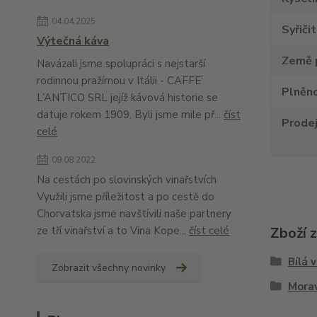
04.04.2025
Syřiči
Výtečná káva
Země 
Navázali jsme spolupráci s nejstarší
rodinnou pražírnou v Itálii - CAFFE’
Plněno
L’ANTICO SRL jejíž kávová historie se
datuje rokem 1909. Byli jsme mile př...
číst
Prode
celé
09.08.2022
Na cestách po slovinských vinařstvích
Využili jsme příležitost a po cestě do
Chorvatska jsme navštívili naše partnery
ze tří vinařství a to Vina Kope...
číst celé
Zboží 
Bílá 
Zobrazit všechny novinky
Morav