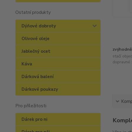
Ostatní produkty
Dýňové dobroty
Olivové oleje
zvýhodně
Jablečný ocet
stačí obje
dopravné 
Káva
Dárková balení
Dárkové poukazy
Kompl
Pro příležitosti
Dárek pro ni
Komple