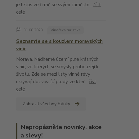
je letos ve firmě se svými zaměstn...
číst
celé
31.08.2023
Vinařská turistika
Seznamte se s kouzlem moravských
vinic
Morava. Nádherné území plné krásných
vinic, ve kterých se smysly probouzejí k
životu. Zde se mezi listy vinné révy
ukrývají dozrávající plody, ze kter...
číst
celé
Zobrazit všechny články
Nepropásněte novinky, akce
a slevy!