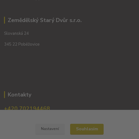
Zemědělský Starý Dvůr s.r.o.
Slovanská 24
345 22 Poběžovice
Kontakty
+420 702194468
(Po-Pá, 8-16 hod.)
obchod@dobrevinko.cz
Souhlasím
Nastavení