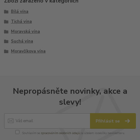
Zboží zařazeno v kategoriích
Bílá vína
Tichá vína
Moravská vína
Suchá vína
Moravčíkova vína
Nepropásněte novinky, akce a
slevy!
Přihlásit se
Souhlasím se
zpracováním osobních údajů
za účelem rozesílky newsletteru.