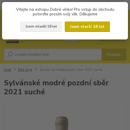
Objednávky od 1.000 Kč mají zvýhodněnou dopravu za 79 Kč.
Vítejte na eshopu Dobré vínko! Pro vstup do obchodu
potvrďte prosím svůj věk. Děkujeme
0
ks
+420 702194468
CZK
za
0 Kč
(Po-Pá, 8-16 hod.)
Jsem starší 18 let
Jsem mladší 18 let
Menu
Hledat
Úvod
Bílá vína
Sylvánské modré pozdní sběr 2021 suché
Sylvánské modré pozdní sběr
2021 suché