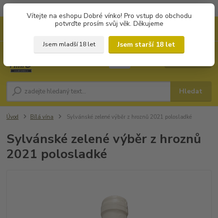
Objednávky od 1.000 Kč mají zvýhodněnou dopravu za 79 Kč.
Vítejte na eshopu Dobré vínko! Pro vstup do obchodu
potvrďte prosím svůj věk. Děkujeme
0
ks
+420 702194468
CZK
za
0 Kč
(Po-Pá, 8-16 hod.)
Jsem starší 18 let
Jsem mladší 18 let
Menu
Hledat
Úvod
Bílá vína
Sylvánské zelené výběr z hroznů 2021 polosladké
Sylvánské zelené výběr z hroznů
2021 polosladké