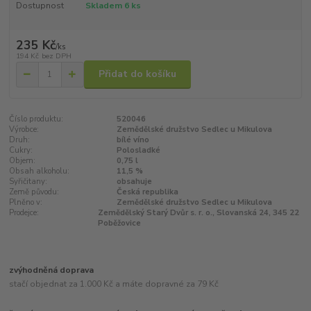
Dostupnost
Skladem 6 ks
235 Kč
/
ks
194 Kč
bez DPH
Přidat do košíku
Číslo produktu:
520046
Výrobce:
Zemědělské družstvo Sedlec u Mikulova
Druh:
bílé víno
Cukry:
Polosladké
Objem:
0,75 l
Obsah alkoholu:
11,5 %
Syřičitany:
obsahuje
Země původu:
Česká republika
Plněno v:
Zemědělské družstvo Sedlec u Mikulova
Prodejce:
Zemědělský Starý Dvůr s. r. o., Slovanská 24, 345 22
Poběžovice
zvýhodněná doprava
stačí objednat za 1.000 Kč a máte dopravné za 79 Kč