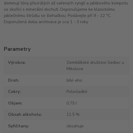
dominují tóny přezrálých až vařených rynglí a jablkového kompotu
se skořicí s minerální dochutí. Doporučujeme ke klasickému
jablečnému štrůdlu se šlehačkou. Podávejte při 9 - 12 °C.
Doporučená doba archivace je cca 1 - 3 roky
Parametry
Výrobce
Zemědělské družstvo Sedlec u
Mikulova
Druh
bílé víno
Cukry
Polosladké
Objem
0,75 l
Obsah alkoholu
11,5 %
Syřičitany
obsahuje