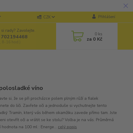
Přihlášení
CZK
 si rady? Zavolejte.
0
ks
 702194468
za
0 Kč
, 8-16 hod.)
 polosladké víno
avte si, že se při procházce polem plným růží a fialek
nete do liči. Zavřete oči a jednoduše si vychutnejte tento
adký Tramín, který vás během okamžiku zavede přímo tam. Jste
eni otevřít oči a vrátit se ke stolu? Volba je na vás. Průměrná
í hodnota na 100 ml : Energe...
celý popis