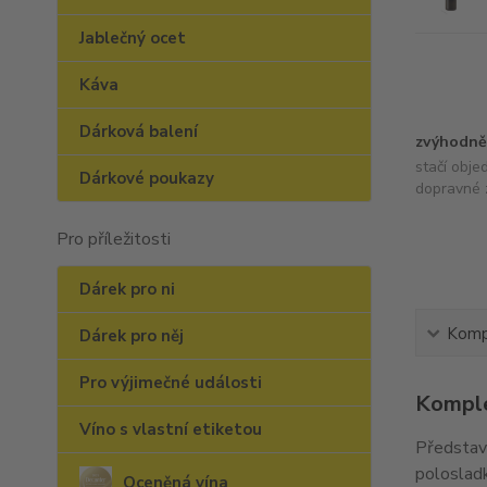
Jablečný ocet
Káva
Dárková balení
zvýhodně
stačí obje
Dárkové poukazy
dopravné 
Pro příležitosti
Dárek pro ni
Kompl
Dárek pro něj
Pro výjimečné události
Komple
Víno s vlastní etiketou
Představt
polosladk
Oceněná vína