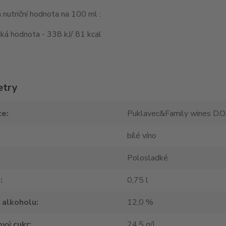
nutriční hodnota na 100 ml :
ká hodnota - 338 kJ/ 81 kcal
etry
ce
Puklavec&Family wines D.O.
bílé víno
Polosladké
m
0,75 l
 alkoholu
12,0 %
vý cukr
24,5 g/l