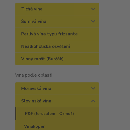
Tichá vína
Šumivá vína
Perlivá vína typu frizzante
Nealkoholická osvěžení
Vinný mošt (Burčák)
Vína podle oblasti
Moravská vína
Slovinská vína
P&F (Jeruzalem - Ormož)
Vinakoper