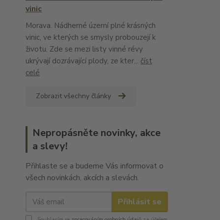
vinic
Morava. Nádherné území plné krásných
vinic, ve kterých se smysly probouzejí k
životu. Zde se mezi listy vinné révy
ukrývají dozrávající plody, ze kter...
číst
celé
Zobrazit všechny články
Nepropásněte novinky, akce
a slevy!
Přihlaste se a budeme Vás informovat o
všech novinkách, akcích a slevách.
Přihlásit se
Souhlasím se
zpracováním osobních údajů
za účelem