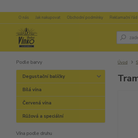
O nás
Jak nakupovat
Obchodní podmínky
Reklamační řád
Podle barvy
Úvod
S
Tram
Degustační balíčky
Bílá vína
Červená vína
Růžová a speciální
Vína podle druhu