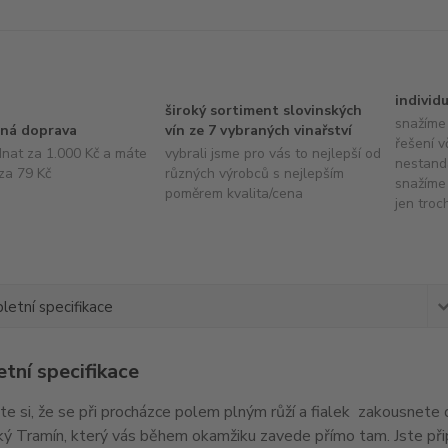
individ
široký sortiment slovinských
snažíme 
ná doprava
vín ze 7 vybraných vinařství
řešení v
dnat za 1.000 Kč a máte
vybrali jsme pro vás to nejlepší od
nestand
za 79 Kč
různých výrobců s nejlepším
snažíme 
poměrem kvalita/cena
jen troc
etní specifikace
tní specifikace
e si, že se při procházce polem plným růží a fialek zakousnete d
ý Tramín, který vás během okamžiku zavede přímo tam. Jste připra