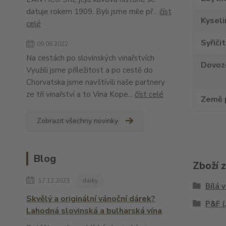
datuje rokem 1909. Byli jsme mile př...
číst
Kyseli
celé
Syřiči
09.08.2022
Na cestách po slovinských vinařstvích
Dovoz
Využili jsme příležitost a po cestě do
Chorvatska jsme navštívili naše partnery
ze tří vinařství a to Vina Kope...
číst celé
Země 
Zobrazit všechny novinky
Blog
Zboží 
17.12.2023
dárky
Bílá 
Skvělý a originální vánoční dárek?
P&F (
Lahodná slovinská a bulharská vína