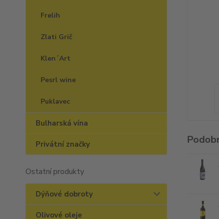
Frelih
Zlati Grič
Klen´Art
Pesrl wine
Puklavec
Bulharská vína
Podobn
Privátní značky
Ostatní produkty
Dýňové dobroty
Olivové oleje