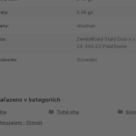
nky
5,46 g/l
tany
obsahuje
ce
Zemědělský Starý Dvůr s. r.
24, 345 22 Poběžovice
původu
Slovinsko
zařazeno v kategoriích
vína
Tichá vína
Slov
Jeruzalem - Ormož)