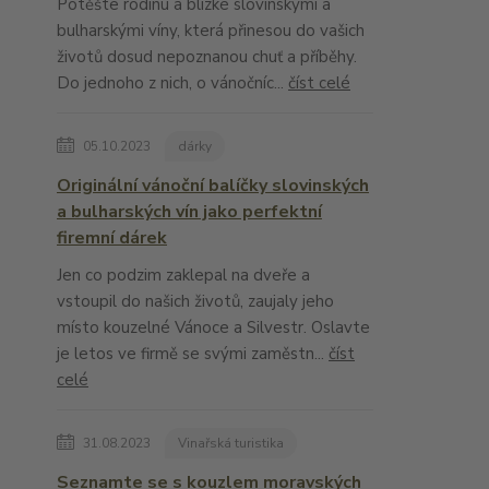
Potěšte rodinu a blízké slovinskými a
bulharskými víny, která přinesou do vašich
životů dosud nepoznanou chuť a příběhy.
Do jednoho z nich, o vánočníc...
číst celé
05.10.2023
dárky
Originální vánoční balíčky slovinských
a bulharských vín jako perfektní
firemní dárek
Jen co podzim zaklepal na dveře a
vstoupil do našich životů, zaujaly jeho
místo kouzelné Vánoce a Silvestr. Oslavte
je letos ve firmě se svými zaměstn...
číst
celé
31.08.2023
Vinařská turistika
Seznamte se s kouzlem moravských