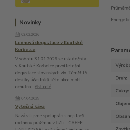
Průměrná 
Energetic
Novinky
03.02.2026
Lednová degustace v Koutské
Korbelce
Param
V sobotu 31.01.2026 se uskutečnila
Výrob
v Koutské Korbelce první letošní
degustace slovinských vín. Téměř tři
Druh
desítky účastníků této akce mohli
ochutna...
číst celé
Cukry
04.04.2025
Obje
Výtečná káva
Navázali jsme spolupráci s nejstarší
Obsah
rodinnou pražírnou v Itálii - CAFFE’
Zbytko
L’ANTICO SRL jejíž kávová historie se