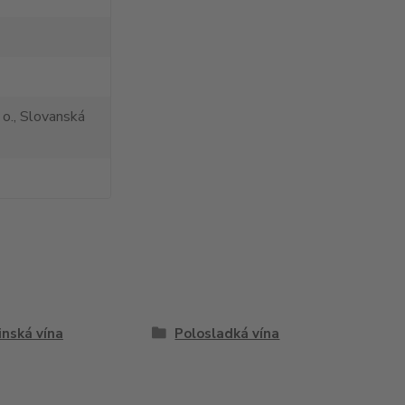
 o., Slovanská
inská vína
Polosladká vína