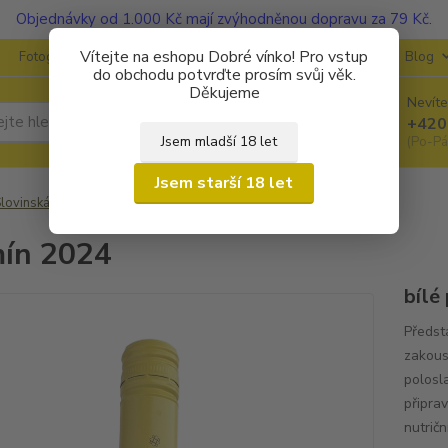
Objednávky od 1.000 Kč mají zvýhodněnou dopravu za 79 Kč.
Vítejte na eshopu Dobré vínko! Pro vstup
Fotogalerie
Kontakty
Ochrana soukromí
O vinařstvích
Blog
do obchodu potvrďte prosím svůj věk.
Děkujeme
Nevíte
Hledat
+420
Jsem mladší 18 let
(Po-Pá
Jsem starší 18 let
lovinská vína
P&F (Jeruzalem - Ormož)
Tramín 2024
ín 2024
bílé
Předst
zakous
polosl
připrav
nutričn