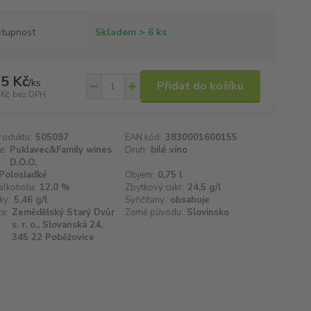
tupnost
Skladem > 6 ks
5 Kč
/
ks
Přidat do košíku
 Kč
bez DPH
roduktu:
505097
EAN kód:
3830001600155
e:
Puklavec&Family wines
Druh:
bílé víno
D.O.O.
Polosladké
Objem:
0,75 l
alkoholu:
12,0 %
Zbytkový cukr:
24,5 g/l
ky:
5,46 g/l
Syřičitany:
obsahuje
e:
Zemědělský Starý Dvůr
Země původu:
Slovinsko
s. r. o., Slovanská 24,
345 22 Poběžovice