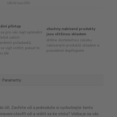
165 Kč
bez DPH
uální přístup
všechny nabízené produkty
se pro vás najít optimální
jsou většinou skladem
četně vašich
držíme dostatečnou zásobu
ardních požadavků,
nabízených produktů skladem a
se vyjít vstříct, pokud to
pravidelně doplňujeme
hu jde
Parametry
o liči. Zavřete oči a jednoduše si vychutnejte tento
veni otevřít oči a vrátit se ke stolu? Volba je na vás.