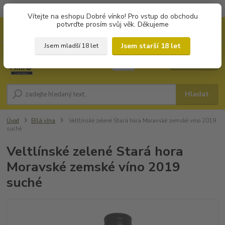
Objednávky od 1.000 Kč mají zvýhodněnou dopravu za 79 Kč.
Vítejte na eshopu Dobré vínko! Pro vstup do obchodu
potvrďte prosím svůj věk. Děkujeme
0
ks
+420 702194468
CZK
za
0 Kč
(Po-Pá, 8-16 hod.)
Jsem starší 18 let
Jsem mladší 18 let
Menu
Hledat
Úvod
Bílá vína
Veltlínské zelené Stará hora Moravské zemské víno 2019
suché
Veltlínské zelené Stará hora
Moravské zemské víno 2019
suché