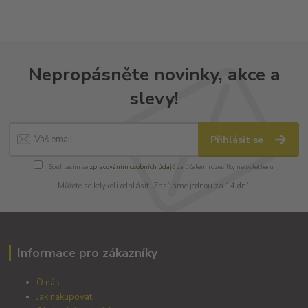
Nepropásněte novinky, akce a
slevy!
Přihlásit se
Souhlasím se
zpracováním osobních údajů
za účelem rozesílky newsletteru.
Můžete se kdykoli odhlásit. Zasíláme jednou za 14 dní.
Informace pro zákazníky
O nás
Jak nakupovat