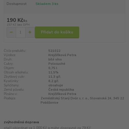
Dostupnost
Skladem 3 ks
190 Kč
/
ks
157 Kč
bez DPH
Přidat do košíku
Číslo produktu:
521022
Výrobce:
Krejčiříková Petra
Druh:
bílé víno
Cukry:
Polosuché
Objem:
0,75 l
Obsah alkoholu:
11,5%
Zbytkový cukr:
11,3 g/l
Kyselinky:
6,2 g/l
Syřičitany:
obsahuje
Země původu:
Česká republika
Plněno v:
Krejčiříková Petra
Prodejce:
Zemědělský Starý Dvůr s. r. o., Slovanská 24, 345 22
Poběžovice
zvýhodněná doprava
stačí objednat za 1.000 Kč a máte dopravné za 79 Kč