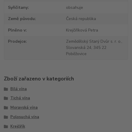
Syřičitany
obsahuje
Země původu
Česká republika
Plněno v
Krejčiříková Petra
Prodejce
Zemědělský Starý Dvůr s. r. o.,
Slovanská 24, 345 22
Poběžovice
Zboží zařazeno v kategoriích
Bílá vína
Tichá vína
Moravská vína
Polosuchá vína
Krejčiřík