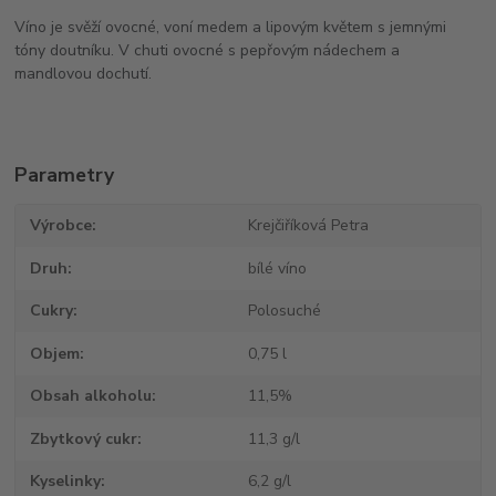
Víno je svěží ovocné, voní medem a lipovým květem s jemnými
tóny doutníku. V chuti ovocné s pepřovým nádechem a
mandlovou dochutí.
Parametry
Výrobce
Krejčiříková Petra
Druh
bílé víno
Cukry
Polosuché
Objem
0,75 l
Obsah alkoholu
11,5%
Zbytkový cukr
11,3 g/l
Kyselinky
6,2 g/l