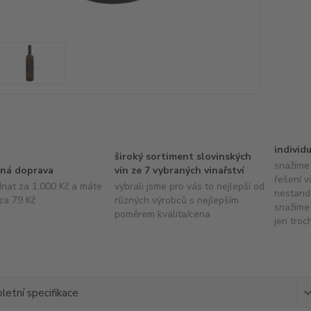
individ
široký sortiment slovinských
snažíme 
ná doprava
vín ze 7 vybraných vinařství
řešení v
dnat za 1.000 Kč a máte
vybrali jsme pro vás to nejlepší od
nestand
za 79 Kč
různých výrobců s nejlepším
snažíme 
poměrem kvalita/cena
jen troc
etní specifikace