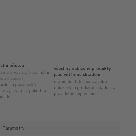
uální přístup
všechny nabízené produkty
se pro vás najít optimální
jsou většinou skladem
četně vašich
držíme dostatečnou zásobu
ardních požadavků,
nabízených produktů skladem a
se vyjít vstříct, pokud to
pravidelně doplňujeme
hu jde
Parametry