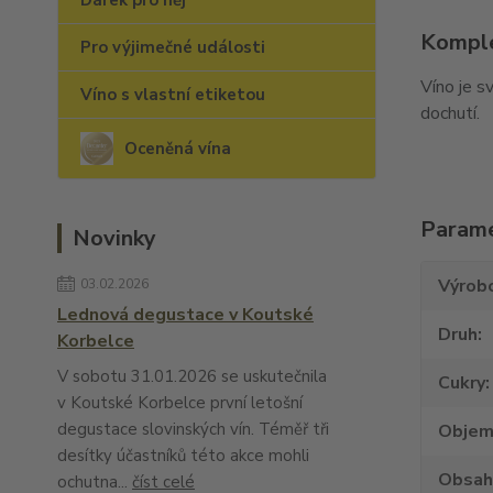
Dárek pro něj
Komple
Pro výjimečné události
Víno je 
Víno s vlastní etiketou
dochutí.
Oceněná vína
Param
Novinky
Výrob
03.02.2026
Lednová degustace v Koutské
Druh
Korbelce
V sobotu 31.01.2026 se uskutečnila
Cukry
v Koutské Korbelce první letošní
degustace slovinských vín. Téměř tři
Obje
desítky účastníků této akce mohli
Obsah
ochutna...
číst celé