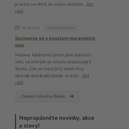
je letos ve firmě se svými zaměstn...
číst
celé
31.08.2023
Vinařská turistika
Seznamte se s kouzlem moravských
vinic
Morava. Nádherné území plné krásných
vinic, ve kterých se smysly probouzejí k
životu. Zde se mezi listy vinné révy
ukrývají dozrávající plody, ze kter...
číst
celé
Zobrazit všechny články
Nepropásněte novinky, akce
a slevy!