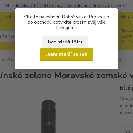
Objednávky od 1.000 Kč mají zvýhodněnou dopravu za 79 Kč.
Vítejte na eshopu Dobré vínko! Pro vstup
Fotogalerie
Kontakty
Ochrana soukromí
O vinařstvích
Blog
do obchodu potvrďte prosím svůj věk.
Děkujeme
Nevíte
Hledat
+420
Jsem mladší 18 let
(Po-Pá
Jsem starší 18 let
ílá vína
Veltlínské zelené Moravské zemské víno 2019 polosuché
línské zelené Moravské zemské 
bílé
Víno j
doutní
dochut
Dos