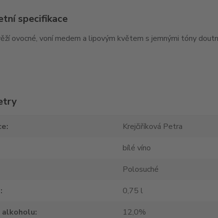
tní specifikace
svěží ovocné, voní medem a lipovým květem s jemnými tóny dout
etry
ce
Krejčiříková Petra
bílé víno
Polosuché
m
0,75 l
 alkoholu
12,0%