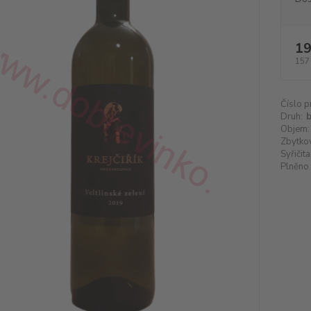
19
157
Číslo p
Druh:
b
Objem:
Zbytkov
Syřičita
Plněno 