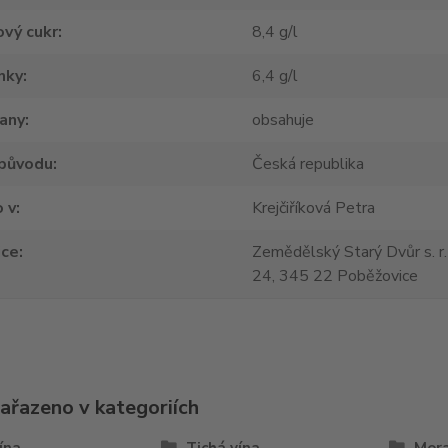
vý cukr
8,4 g/l
nky
6,4 g/l
tany
obsahuje
původu
Česká republika
 v
Krejčiříková Petra
jce
Zemědělský Starý Dvůr s. r.
24, 345 22 Poběžovice
zařazeno v kategoriích