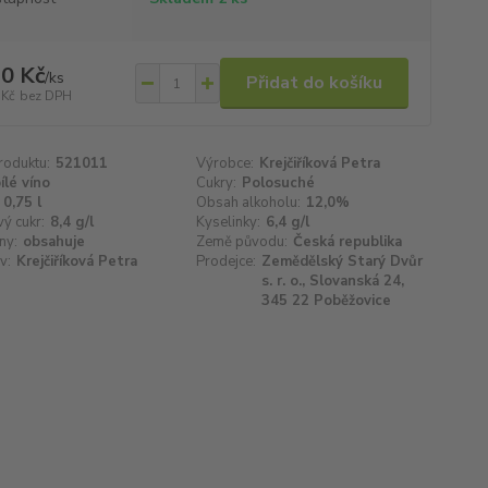
0 Kč
/
ks
Přidat do košíku
 Kč
bez DPH
roduktu:
521011
Výrobce:
Krejčiříková Petra
ílé víno
Cukry:
Polosuché
0,75 l
Obsah alkoholu:
12,0%
ý cukr:
8,4 g/l
Kyselinky:
6,4 g/l
ny:
obsahuje
Země původu:
Česká republika
v:
Krejčiříková Petra
Prodejce:
Zemědělský Starý Dvůr
s. r. o., Slovanská 24,
345 22 Poběžovice