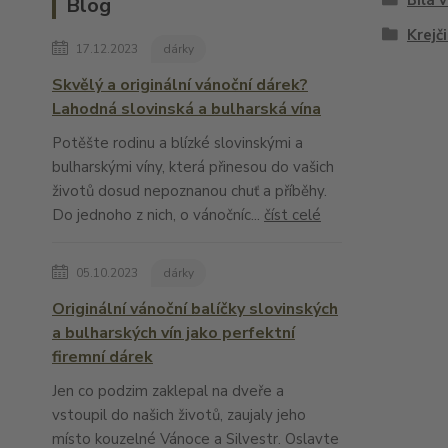
Bílá 
Blog
Krejči
17.12.2023
dárky
Skvělý a originální vánoční dárek?
Lahodná slovinská a bulharská vína
Potěšte rodinu a blízké slovinskými a
bulharskými víny, která přinesou do vašich
životů dosud nepoznanou chuť a příběhy.
Do jednoho z nich, o vánočníc...
číst celé
05.10.2023
dárky
Originální vánoční balíčky slovinských
a bulharských vín jako perfektní
firemní dárek
Jen co podzim zaklepal na dveře a
vstoupil do našich životů, zaujaly jeho
místo kouzelné Vánoce a Silvestr. Oslavte