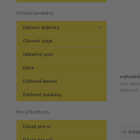
Ostatní produkty
Dýňové dobroty
Olivové oleje
Jablečný ocet
Káva
zvýhodně
Dárková balení
stačí obje
dopravné 
Dárkové poukazy
Pro příležitosti
Dárek pro ni
Kompl