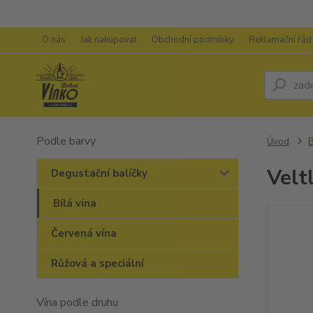
O nás
Jak nakupovat
Obchodní podmínky
Reklamační řád
Podle barvy
Úvod
B
Velt
Degustační balíčky
Bílá vína
Červená vína
Růžová a speciální
Vína podle druhu