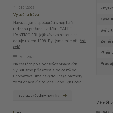
Zbytko
04.04.2025
Výtečná káva
Kyseli
Navázali jsme spolupráci s nejstarší
rodinnou pražírnou v Itálii - CAFFE’
Syřiči
L’ANTICO SRL jejíž kávová historie se
datuje rokem 1909. Byli jsme mile př...
číst
Země 
celé
Plněno
09.08.2022
Prode
Na cestách po slovinských vinařstvích
Využili jsme příležitost a po cestě do
Chorvatska jsme navštívili naše partnery
ze tří vinařství a to Vina Kope...
číst celé
Zobrazit všechny novinky
Zboží 