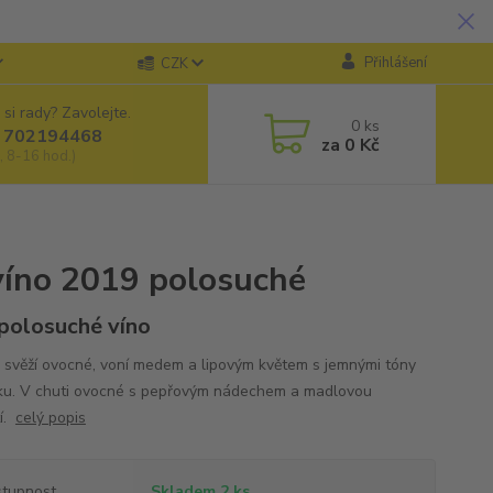
Přihlášení
CZK
 si rady? Zavolejte.
0
ks
 702194468
za
0 Kč
, 8-16 hod.)
víno 2019 polosuché
 polosuché víno
e svěží ovocné, voní medem a lipovým květem s jemnými tóny
ku. V chuti ovocné s pepřovým nádechem a madlovou
í.
celý popis
tupnost
Skladem 2 ks