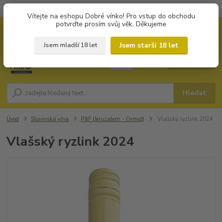
Objednávky od 1.000 Kč mají zvýhodněnou dopravu za 79 Kč.
Vítejte na eshopu Dobré vínko! Pro vstup do obchodu
potvrďte prosím svůj věk. Děkujeme
0
ks
+420 702194468
CZK
za
0 Kč
(Po-Pá, 8-16 hod.)
Jsem starší 18 let
Jsem mladší 18 let
Menu
Hledat
Úvod
Slovinská vína
P&F (Jeruzalem - Ormož)
Vlašský ryzlink 2024
Vlašský ryzlink 2024