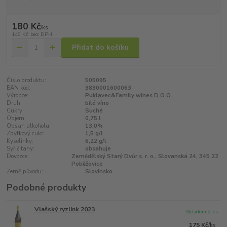
180 Kč
/
ks
149 Kč
bez DPH
Přidat do košíku
Číslo produktu:
505095
EAN kód:
3830001600063
Výrobce:
Puklavec&Family wines D.O.O.
Druh:
bílé víno
Cukry:
Suché
Objem:
0,75 l
Obsah alkoholu:
13,0%
Zbytkový cukr:
1,5 g/l
Kyselinky:
6,22 g/l
Syřičitany:
obsahuje
Dovozce:
Zemědělský Starý Dvůr s. r. o., Slovanská 24, 345 22
Poběžovice
Země původu:
Slovinsko
Podobné produkty
Vlašský ryzlink 2023
Skladem 2 ks
175 Kč
/
ks