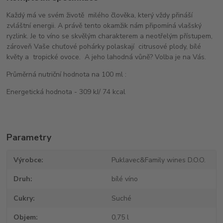
Každý má ve svém životě milého člověka, který vždy přináší
zvláštní energii. A právě tento okamžik nám připomíná vlašský
ryzlink. Je to víno se skvělým charakterem a neotřelým přístupem,
zároveň Vaše chuťové pohárky polaskají citrusové plody, bílé
květy a tropické ovoce. A jeho lahodná vůně? Volba je na Vás.
Průměrná nutriční hodnota na 100 ml :
Energetická hodnota - 309 kJ/ 74 kcal
Parametry
Výrobce
Puklavec&Family wines D.O.O.
Druh
bílé víno
Cukry
Suché
Objem
0,75 l