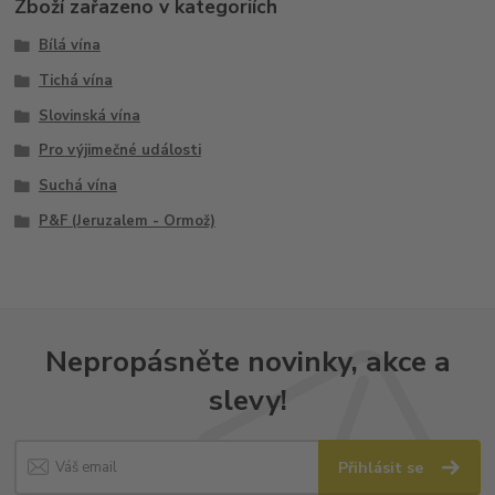
Zboží zařazeno v kategoriích
Bílá vína
Tichá vína
Slovinská vína
Pro výjimečné události
Suchá vína
P&F (Jeruzalem - Ormož)
Nepropásněte novinky, akce a
slevy!
Přihlásit se