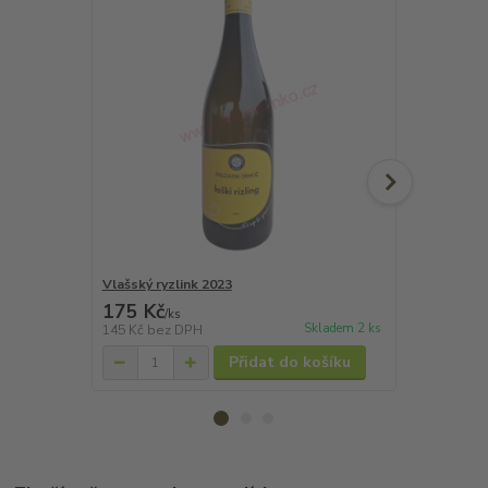
Vlašský ryzlink 2023
Vlašský ryzl
175 Kč
145 Kč
/
ks
/
ks
Skladem 2 ks
145 Kč
bez DPH
120 Kč
bez 
Přidat do košíku