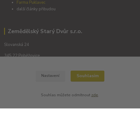
Farma Puklavec
další články přibudou
Zemědělský Starý Dvůr s.r.o.
Slovanská 24
345 22 Poběžovice
Souhlasím
Nastavení
Souhlas můžete odmítnout
zde
.
Kontakty
+420 702194468
(Po-Pá, 8-16 hod.)
obchod@dobrevinko.cz