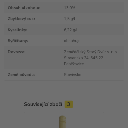
Obsah alkoholu
13,0%
Zbytkový cukr
1,5 g/l
Kyselinky
6,22 g/l
Syřičitany
obsahuje
Dovozce
Zemědělský Starý Dvůr s. r. o.,
Slovanská 24, 345 22
Poběžovice
Země původu
Slovinsko
Související zboží
3