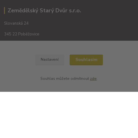
Zemědělský Starý Dvůr s.r.o.
Slovanská 24
345 22 Poběžovice
Souhlasím
Nastavení
Souhlas můžete odmítnout
zde
.
Kontakty
+420 702194468
(Po-Pá, 8-16 hod.)
obchod@dobrevinko.cz