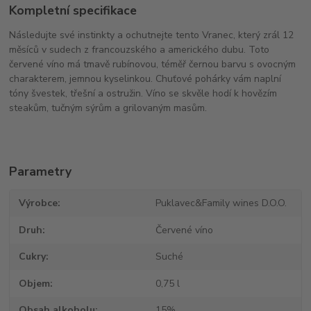
Kompletní specifikace
Následujte své instinkty a ochutnejte tento Vranec, který zrál 12
měsíců v sudech z francouzského a amerického dubu. Toto
červené víno má tmavě rubínovou, téměř černou barvu s ovocným
charakterem, jemnou kyselinkou. Chuťové pohárky vám naplní
tóny švestek, třešní a ostružin. Víno se skvěle hodí k hovězím
steakům, tučným sýrům a grilovaným masům.
Parametry
Výrobce
Puklavec&Family wines D.O.O.
Druh
Červené víno
Cukry
Suché
Objem
0,75 l
Obsah alkoholu
15%