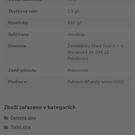
Zbytkový cukr
1,9 g/l
Kyselinky
5,67 g/l
Syřičitany
obsahuje
Dovozce
Zemědělský Starý Dvůr s. r. o.,
Slovanská 24, 345 22
Poběžovice
Země původu
Makedonie
Plněno v
Puklavec&Family wines D.O.O.
Zboží zařazeno v kategoriích
Červená vína
Tichá vína