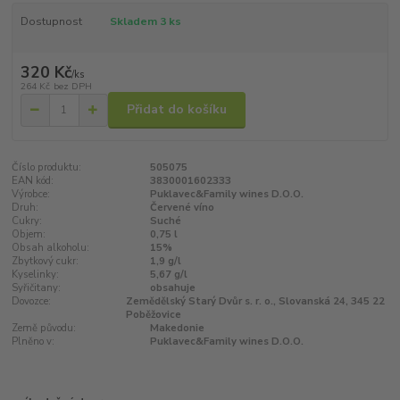
Dostupnost
Skladem 3 ks
320 Kč
/
ks
264 Kč
bez DPH
Přidat do košíku
Číslo produktu:
505075
EAN kód:
3830001602333
Výrobce:
Puklavec&Family wines D.O.O.
Druh:
Červené víno
Cukry:
Suché
Objem:
0,75 l
Obsah alkoholu:
15%
Zbytkový cukr:
1,9 g/l
Kyselinky:
5,67 g/l
Syřičitany:
obsahuje
Dovozce:
Zemědělský Starý Dvůr s. r. o., Slovanská 24, 345 22
Poběžovice
Země původu:
Makedonie
Plněno v:
Puklavec&Family wines D.O.O.