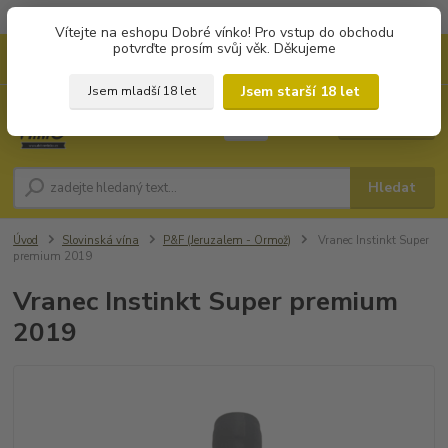
Objednávky od 1.000 Kč mají zvýhodněnou dopravu za 79 Kč.
Vítejte na eshopu Dobré vínko! Pro vstup do obchodu
potvrďte prosím svůj věk. Děkujeme
0
ks
+420 702194468
CZK
za
0 Kč
(Po-Pá, 8-16 hod.)
Jsem starší 18 let
Jsem mladší 18 let
Menu
Hledat
Úvod
Slovinská vína
P&F (Jeruzalem - Ormož)
Vranec Instinkt Super
premium 2019
Vranec Instinkt Super premium
2019