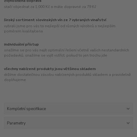
zvýhodněná doprava
stačí objednat za 1.000 Kč a máte dopravné za 79 Kč
široký sortiment slovinských vín ze 7 vybraných vinařství
vybrali jsme pro vás to nejlepší od různých výrobců s nejlepším
poměrem kvalita/cena
individuální přístup
snažíme se pro vás najít optimální řešení včetně vašich nestandardních
požadavků, snažíme se vyjít vstříct, pokud to jen trochu jde
všechny nabízené produkty jsou většinou skladem
držíme dostatečnou zásobu nabízených produktů skladem a pravidelně
doplňujeme
Kompletní specifikace
Parametry