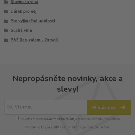
Slovinská vína
Dárek pro něj
Pro výjimečné události
Suchá vína
P&F (Jeruzalem - Ormož)
Nepropásněte novinky, akce a
slevy!
Přihlásit se
Souhlasím se
zpracováním osobních údajů
za účelem rozesílky newsletteru.
Můžete se kdykoli odhlásit. Zasíláme jednou za 14 dní.