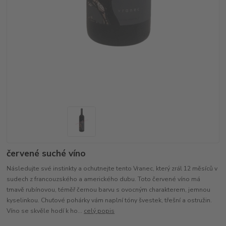
červené suché víno
Následujte své instinkty a ochutnejte tento Vranec, který zrál 12 měsíců v
sudech z francouzského a amerického dubu. Toto červené víno má
tmavě rubínovou, téměř černou barvu s ovocným charakterem, jemnou
kyselinkou. Chuťové pohárky vám naplní tóny švestek, třešní a ostružin.
Víno se skvěle hodí k ho...
celý popis