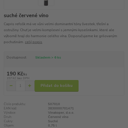
suché červené víno
Capris refošk má ve vůni velmi dominantní tóny švestek, třešní a
ostružiny. Chuť je velmi komplexní s jemnými kyselinkami, které ale
výborně hrají do harmonie celého vína. Doporučujeme ke grilovaným
pochutinám.
celý popis
Dostupnost
Skladem > 6 ks
190 Kč
/
ks
157 Kč
bez DPH
Přidat do košíku
Číslo produktu:
507010
EAN kód:
3830000701471
Výrobce:
Vinakoper, d.o.o.
Druh:
Červené víno
Cukry:
Suché
Objem:
0,75 l