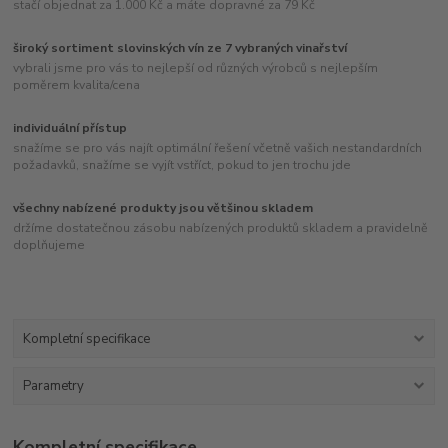
stačí objednat za 1.000 Kč a máte dopravné za 79 Kč
široký sortiment slovinských vín ze 7 vybraných vinařství
vybrali jsme pro vás to nejlepší od různých výrobců s nejlepším
poměrem kvalita/cena
individuální přístup
snažíme se pro vás najít optimální řešení včetně vašich nestandardních
požadavků, snažíme se vyjít vstříct, pokud to jen trochu jde
všechny nabízené produkty jsou většinou skladem
držíme dostatečnou zásobu nabízených produktů skladem a pravidelně
doplňujeme
Kompletní specifikace
Parametry
Kompletní specifikace