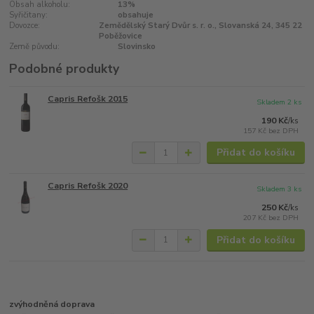
Obsah alkoholu:
13%
Syřičitany:
obsahuje
Dovozce:
Zemědělský Starý Dvůr s. r. o., Slovanská 24, 345 22
Poběžovice
Země původu:
Slovinsko
Podobné produkty
Capris Refošk 2015
Skladem 2 ks
190 Kč
/
ks
157 Kč
bez DPH
Přidat do košíku
Capris Refošk 2020
Skladem 3 ks
250 Kč
/
ks
207 Kč
bez DPH
Přidat do košíku
zvýhodněná doprava