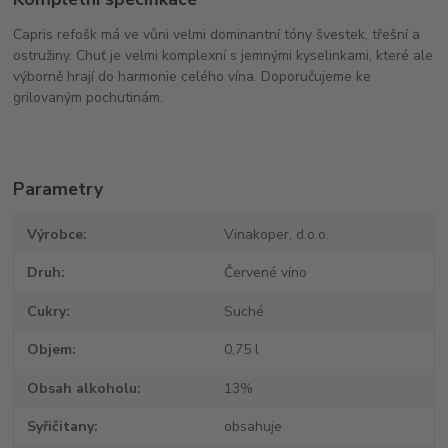
Capris refošk má ve vůni velmi dominantní tóny švestek, třešní a
ostružiny. Chuť je velmi komplexní s jemnými kyselinkami, které ale
výborně hrají do harmonie celého vína. Doporučujeme ke
grilovaným pochutinám.
Parametry
Výrobce
Vinakoper, d.o.o.
Druh
Červené víno
Cukry
Suché
Objem
0,75 l
Obsah alkoholu
13%
Syřičitany
obsahuje