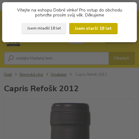
Objednávky od 1.000 Kč mají zvýhodněnou dopravu za 79 Kč.
Vítejte na eshopu Dobré vínko! Pro vstup do obchodu
potvrďte prosím svůj věk. Děkujeme
0
ks
+420 702194468
CZK
za
0 Kč
(Po-Pá, 8-16 hod.)
Jsem starší 18 let
Jsem mladší 18 let
Menu
Hledat
Úvod
Slovinská vína
Vinakoper
Capris Refošk 2012
Capris Refošk 2012