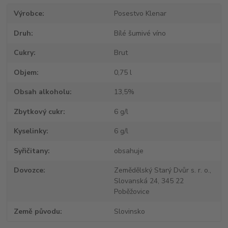
Výrobce
Posestvo Klenar
Druh
Bílé šumivé víno
Cukry
Brut
Objem
0,75 l
Obsah alkoholu
13,5%
Zbytkový cukr
6 g/l
Kyselinky
6 g/l
Syřičitany
obsahuje
Dovozce
Zemědělský Starý Dvůr s. r. o.,
Slovanská 24, 345 22
Poběžovice
Země původu
Slovinsko