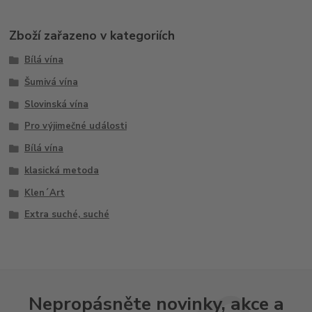
Zboží zařazeno v kategoriích
Bílá vína
Šumivá vína
Slovinská vína
Pro výjimečné události
Bílá vína
klasická metoda
Klen´Art
Extra suché, suché
Nepropásněte novinky, akce a