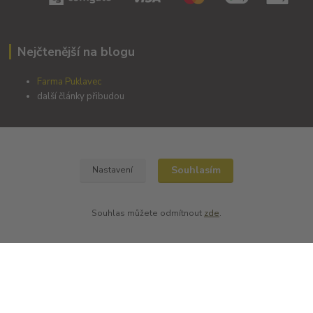
Nejčtenější na blogu
Farma Puklavec
další články přibudou
Zemědělský Starý Dvůr s.r.o.
Souhlasím
Nastavení
Slovanská 24
345 22 Poběžovice
Souhlas můžete odmítnout
zde
.