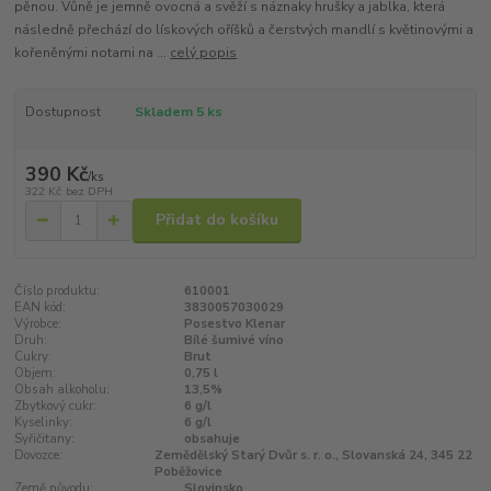
pěnou. Vůně je jemně ovocná a svěží s náznaky hrušky a jablka, která
následně přechází do lískových oříšků a čerstvých mandlí s květinovými a
kořeněnými notami na ...
celý popis
Dostupnost
Skladem 5 ks
390 Kč
/
ks
322 Kč
bez DPH
Přidat do košíku
Číslo produktu:
610001
EAN kód:
3830057030029
Výrobce:
Posestvo Klenar
Druh:
Bílé šumivé víno
Cukry:
Brut
Objem:
0,75 l
Obsah alkoholu:
13,5%
Zbytkový cukr:
6 g/l
Kyselinky:
6 g/l
Syřičitany:
obsahuje
Dovozce:
Zemědělský Starý Dvůr s. r. o., Slovanská 24, 345 22
Poběžovice
Země původu:
Slovinsko