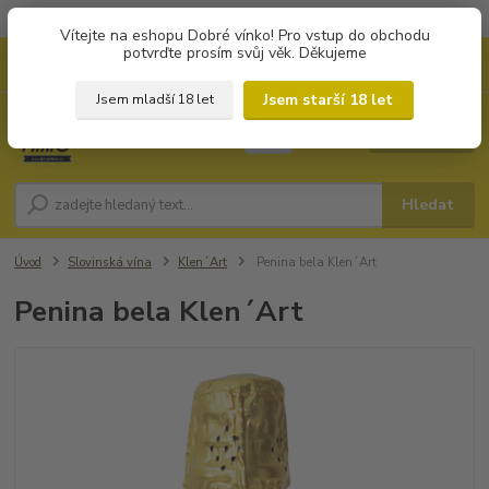
Objednávky od 1.000 Kč mají zvýhodněnou dopravu za 79 Kč.
Vítejte na eshopu Dobré vínko! Pro vstup do obchodu
potvrďte prosím svůj věk. Děkujeme
0
ks
+420 702194468
CZK
za
0 Kč
(Po-Pá, 8-16 hod.)
Jsem starší 18 let
Jsem mladší 18 let
Menu
Hledat
Úvod
Slovinská vína
Klen´Art
Penina bela Klen´Art
Penina bela Klen´Art