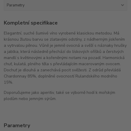
Parametry
Kompletní specifikace
Elegantní, suché šumivé víno vyrobené klasickou metodou. Má
krásnou žlutou barvu se zlatavými odstíny, z nádherným jiskřením
a vytrvalou pěnou. Vůně je jemně ovocná a svěží s náznaky hrušky
a jablka, která následně přechází do lískových oříšků a čerstvých
mandlí s květinovými a kořeněnými notami na pozadí. Harmonická
chuť, kulatá, plného těla s převládajícím macerovaným ovocem.
Dochuť je dlouhá a zanechává pocit svěžesti. Z odrůd převládá
Chardonnay 85%, doplněné ovocností Rulandského modrého
15%.
Doporučujeme jako aperitiv, také se výborně hodí k mořským
plodům nebo jemným sýrům.
Parametry