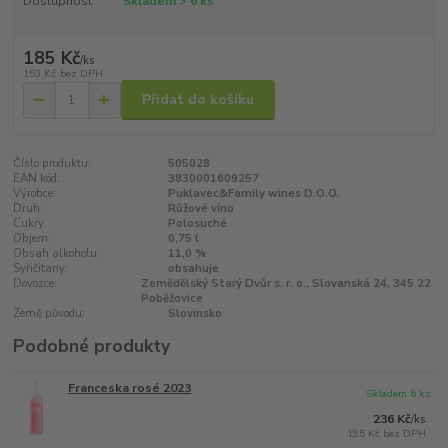
Dostupnost
Skladem > 6 ks
185 Kč
/
ks
153 Kč
bez DPH
Přidat do košíku
Číslo produktu:
505028
EAN kód:
3830001609257
Výrobce:
Puklavec&Family wines D.O.O.
Druh:
Růžové víno
Cukry:
Polosuché
Objem:
0,75 l
Obsah alkoholu:
11,0 %
Syřičitany:
obsahuje
Dovozce:
Zemědělský Starý Dvůr s. r. o., Slovanská 24, 345 22
Poběžovice
Země původu:
Slovinsko
Podobné produkty
Franceska rosé 2023
Skladem 6 ks
236 Kč
/
ks
195 Kč
bez DPH