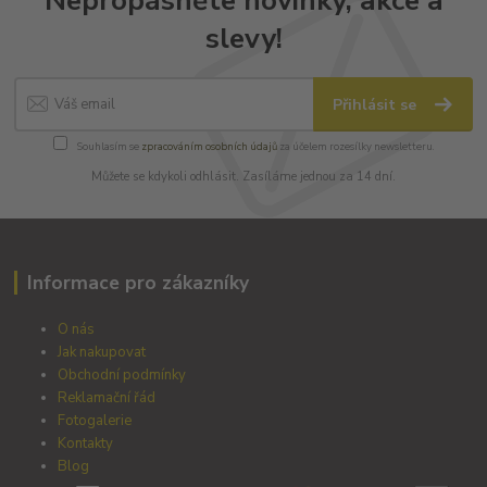
Nepropásněte novinky, akce a
slevy!
Přihlásit se
Souhlasím se
zpracováním osobních údajů
za účelem rozesílky newsletteru.
Můžete se kdykoli odhlásit. Zasíláme jednou za 14 dní.
Informace pro zákazníky
O nás
Jak nakupovat
Obchodní podmínky
Reklamační řád
Fotogalerie
Kontakty
Blog