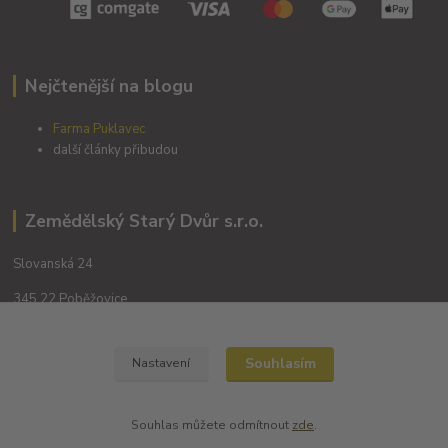
Nejčtenější na blogu
Farma Puklavec
další články přibudou
Zemědělský Starý Dvůr s.r.o.
Slovanská 24
345 22 Poběžovice
Souhlasím
Nastavení
Souhlas můžete odmítnout
zde
.