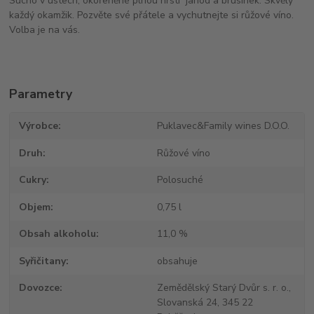
Sucho v ústech, okořeněné plnou hrstí jahod a brusinek. Skvělý
každý okamžik. Pozvěte své přátele a vychutnejte si růžové víno.
Volba je na vás.
Parametry
Výrobce
Puklavec&Family wines D.O.O.
Druh
Růžové víno
Cukry
Polosuché
Objem
0,75 l
Obsah alkoholu
11,0 %
Syřičitany
obsahuje
Dovozce
Zemědělský Starý Dvůr s. r. o.,
Slovanská 24, 345 22