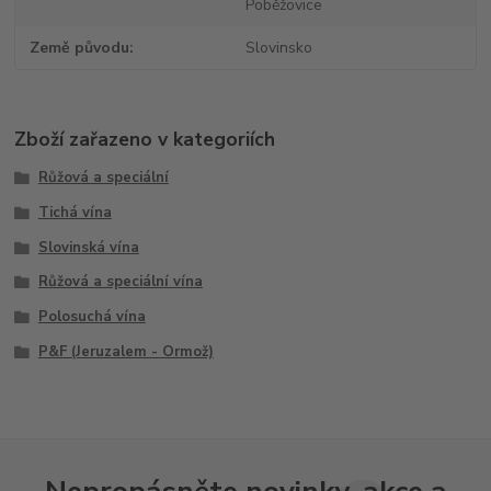
Poběžovice
Země původu
Slovinsko
Zboží zařazeno v kategoriích
Růžová a speciální
Tichá vína
Slovinská vína
Růžová a speciální vína
Polosuchá vína
P&F (Jeruzalem - Ormož)