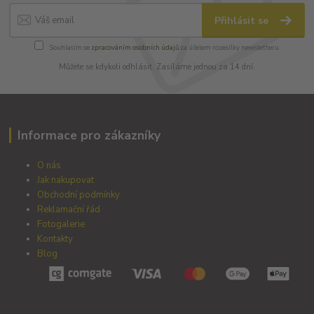
Přihlásit se
Souhlasím se
zpracováním osobních údajů
za účelem rozesílky newsletteru.
Můžete se kdykoli odhlásit. Zasíláme jednou za 14 dní.
Informace pro zákazníky
O nás
Jak nakupovat
Obchodní podmínky
Reklamační řád
Fotogalerie
Kontakty
Blog