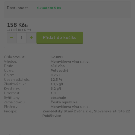
Dostupnost
Skladem 5 ks
158 Kč
/
ks
131 Kč
bez DPH
Přidat do košíku
Číslo produktu:
523091
Výrobce:
Moravčíkova vína s. r. o.
Druh:
bílé víno
Cukry:
Polosuché
Objem:
0,75 l
Obsah alkoholu:
12,5 %
Zbytkový cukr:
13,5 g/l
Kyselinky:
6,2 g/l
Hmotnost:
1,3
Syřičitany:
obsahuje
Země původu:
Česká republika
Plněno v:
Moravčíkova vína s. r. o.
Prodejce:
Zemědělský Starý Dvůr s. r. o., Slovanská 24, 345 22
Poběžovice