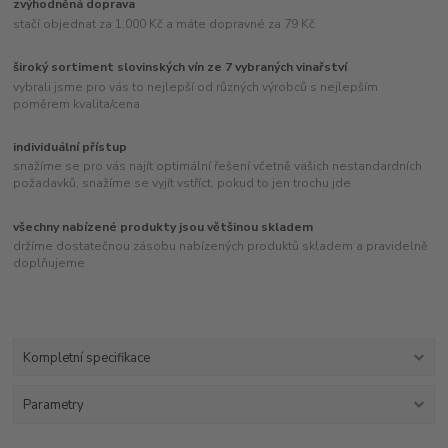
zvýhodněná doprava
stačí objednat za 1.000 Kč a máte dopravné za 79 Kč
široký sortiment slovinských vín ze 7 vybraných vinařství
vybrali jsme pro vás to nejlepší od různých výrobců s nejlepším
poměrem kvalita/cena
individuální přístup
snažíme se pro vás najít optimální řešení včetně vašich nestandardních
požadavků, snažíme se vyjít vstříct, pokud to jen trochu jde
všechny nabízené produkty jsou většinou skladem
držíme dostatečnou zásobu nabízených produktů skladem a pravidelně
doplňujeme
Kompletní specifikace
Parametry