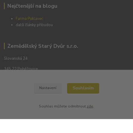
Nejčtenější na blogu
Farma Puklavec
další články přibudou
Zemědělský Starý Dvůr s.r.o.
Slovanská 24
345 22 Poběžovice
Souhlasím
Nastavení
Souhlas můžete odmítnout
zde
.
Kontakty
+420 702194468