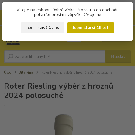
Objednávky od 1.000 Kč mají zvýhodněnou dopravu za 79 Kč.
Vítejte na eshopu Dobré vínko! Pro vstup do obchodu
potvrďte prosím svůj věk. Děkujeme
0
ks
+420 702194468
CZK
za
0 Kč
(Po-Pá, 8-16 hod.)
Jsem starší 18 let
Jsem mladší 18 let
Menu
Hledat
Úvod
Bílá vína
Roter Riesling výběr z hroznů 2024 polosuché
Roter Riesling výběr z hroznů
2024 polosuché