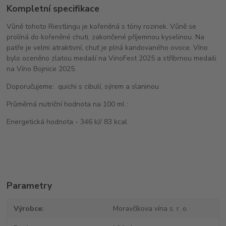
Kompletní specifikace
Vůně tohoto Riestlingu je kořeněná s tóny rozinek. Vůně se
prolíná do kořeněné chuti, zakončené příjemnou kyselinou. Na
patře je velmi atraktivní, chuť je plná kandovaného ovoce. Víno
bylo oceněno zlatou medailí na VinoFest 2025 a stříbrnou medaili
na Víno Bojnice 2025.
Doporučujeme: quichi s cibulí, sýrem a slaninou
Průměrná nutriční hodnota na 100 ml :
Energetická hodnota - 346 kJ/ 83 kcal
Parametry
Výrobce
Moravčíkova vína s. r. o.