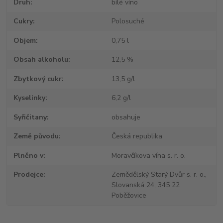
Druh
bílé víno
Cukry
Polosuché
Objem
0,75 l
Obsah alkoholu
12,5 %
Zbytkový cukr
13,5 g/l
Kyselinky
6,2 g/l
Syřičitany
obsahuje
Země původu
Česká republika
Plněno v
Moravčíkova vína s. r. o.
Prodejce
Zemědělský Starý Dvůr s. r. o.,
Slovanská 24, 345 22
Poběžovice