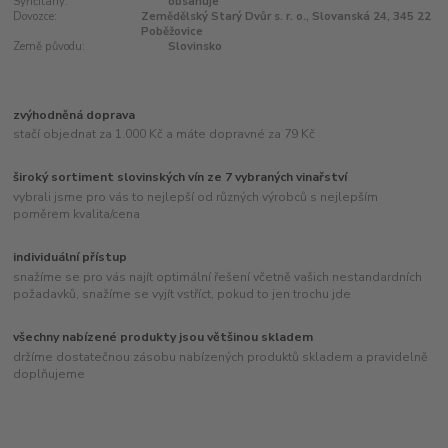
Syřičitany:
obsahuje
Dovozce:
Zemědělský Starý Dvůr s. r. o., Slovanská 24, 345 22
Poběžovice
Země původu:
Slovinsko
zvýhodněná doprava
stačí objednat za 1.000 Kč a máte dopravné za 79 Kč
široký sortiment slovinských vín ze 7 vybraných vinařství
vybrali jsme pro vás to nejlepší od různých výrobců s nejlepším
poměrem kvalita/cena
individuální přístup
snažíme se pro vás najít optimální řešení včetně vašich nestandardních
požadavků, snažíme se vyjít vstříct, pokud to jen trochu jde
všechny nabízené produkty jsou většinou skladem
držíme dostatečnou zásobu nabízených produktů skladem a pravidelně
doplňujeme