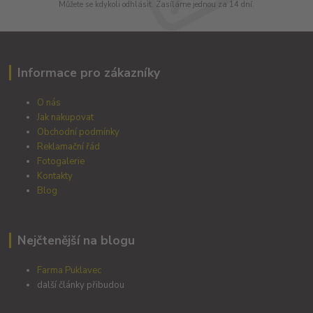
Můžete se kdykoli odhlásit. Zasíláme jednou za 14 dní.
Informace pro zákazníky
O nás
Jak nakupovat
Obchodní podmínky
Reklamační řád
Fotogalerie
Kontakty
Blog
Nejčtenější na blogu
Farma Puklavec
další články přibudou