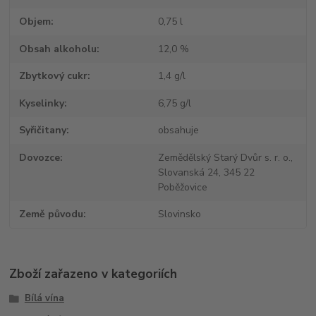
Objem
0,75 l
Obsah alkoholu
12,0 %
Zbytkový cukr
1,4 g/l
Kyselinky
6,75 g/l
Syřičitany
obsahuje
Dovozce
Zemědělský Starý Dvůr s. r. o.,
Slovanská 24, 345 22
Poběžovice
Země původu
Slovinsko
Zboží zařazeno v kategoriích
Bílá vína