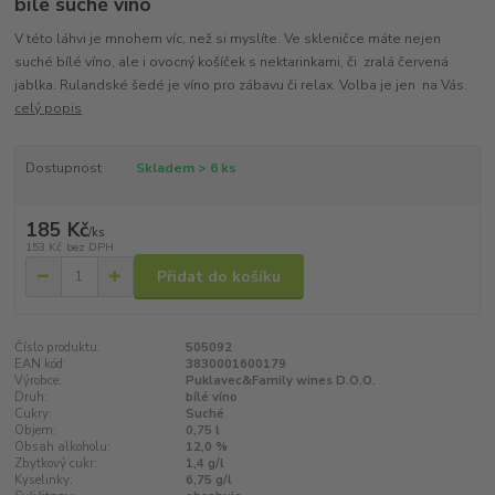
bílé suché víno
V této láhvi je mnohem víc, než si myslíte. Ve skleničce máte nejen
suché bílé víno, ale i ovocný košíček s nektarinkami, či zralá červená
jablka. Rulandské šedé je víno pro zábavu či relax. Volba je jen na Vás.
celý popis
Dostupnost
Skladem > 6 ks
185 Kč
/
ks
153 Kč
bez DPH
Přidat do košíku
Číslo produktu:
505092
EAN kód:
3830001600179
Výrobce:
Puklavec&Family wines D.O.O.
Druh:
bílé víno
Cukry:
Suché
Objem:
0,75 l
Obsah alkoholu:
12,0 %
Zbytkový cukr:
1,4 g/l
Kyselinky:
6,75 g/l