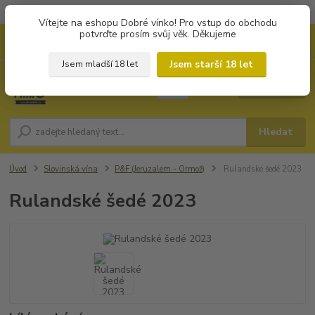
Objednávky od 1.000 Kč mají zvýhodněnou dopravu za 79 Kč.
Vítejte na eshopu Dobré vínko! Pro vstup do obchodu
potvrďte prosím svůj věk. Děkujeme
0
ks
+420 702194468
CZK
za
0 Kč
(Po-Pá, 8-16 hod.)
Jsem starší 18 let
Jsem mladší 18 let
Menu
Hledat
Úvod
Slovinská vína
P&F (Jeruzalem - Ormož)
Rulandské šedé 2023
Rulandské šedé 2023