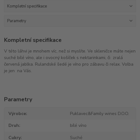
Kompletní specifikace
Parametry
Kompletní specifikace
V této láhvi je mnohem víc, než si myslíte. Ve skleničce máte nejen
suché bílé víno, ale i ovocný košíček s nektarinkami, či zralá
červená jablka. Rulandské šedé je víno pro zábavu či relax. Volba
je jen na Vás.
Parametry
Výrobce
Puklavec&Family wines D.O.O.
Druh
bílé víno
Cukry
Suché