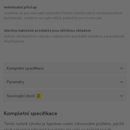
individuální přístup
snažíme se pro vás najít optimální řešení včetně vašich nestandardních
požadavků, snažíme se vyjít vstříct, pokud to jen trochu jde
všechny nabízené produkty jsou většinou skladem
držíme dostatečnou zásobu nabízených produktů skladem a pravidelně
doplňujeme
Kompletní specifikace
Parametry
Související zboží
2
Kompletní specifikace
Tento ryzlink rýnský je typickou svými citrusovými podtóny, jejichž
chuť zakončují příjemné kyselinky. Ve vůni se krásně rozvíjí