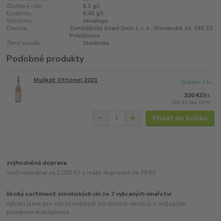
Zbytkový cukr:
8,1 g/l
Kyselinky:
6,45 g/l
Syřičitany:
obsahuje
Dovozce:
Zemědělský Starý Dvůr s. r. o., Slovanská 24, 345 22
Poběžovice
Země původu:
Slovinsko
Podobné produkty
Muškát Ottonel 2021
Skladem 3 ks
220 Kč
/
ks
182 Kč
bez DPH
Přidat do košíku
zvýhodněná doprava
stačí objednat za 1.000 Kč a máte dopravné za 79 Kč
široký sortiment slovinských vín ze 7 vybraných vinařství
vybrali jsme pro vás to nejlepší od různých výrobců s nejlepším
poměrem kvalita/cena