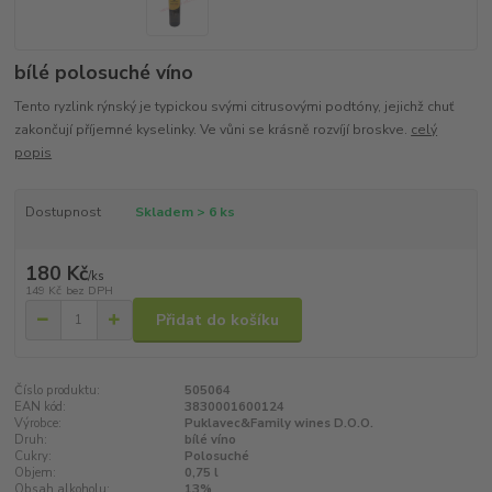
bílé polosuché víno
Tento ryzlink rýnský je typickou svými citrusovými podtóny, jejichž chuť
zakončují příjemné kyselinky. Ve vůni se krásně rozvíjí broskve.
celý
popis
Dostupnost
Skladem > 6 ks
180 Kč
/
ks
149 Kč
bez DPH
Přidat do košíku
Číslo produktu:
505064
EAN kód:
3830001600124
Výrobce:
Puklavec&Family wines D.O.O.
Druh:
bílé víno
Cukry:
Polosuché
Objem:
0,75 l
Obsah alkoholu:
13%