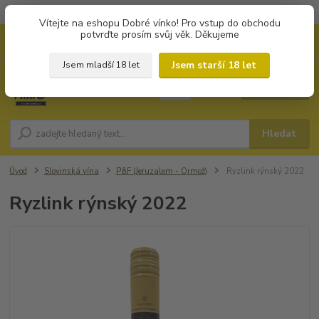
Objednávky od 1.000 Kč mají zvýhodněnou dopravu za 79 Kč.
Vítejte na eshopu Dobré vínko! Pro vstup do obchodu
potvrďte prosím svůj věk. Děkujeme
0
ks
+420 702194468
CZK
za
0 Kč
(Po-Pá, 8-16 hod.)
Jsem starší 18 let
Jsem mladší 18 let
Menu
Hledat
Úvod
Slovinská vína
P&F (Jeruzalem - Ormož)
Ryzlink rýnský 2022
Ryzlink rýnský 2022