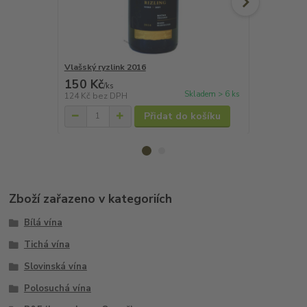
Vlašský ryzlink 2016
Cabernet S
150 Kč
220 Kč
/
ks
/
ks
Skladem > 6 ks
124 Kč
bez DPH
182 Kč
bez 
Přidat do košíku
Zboží zařazeno v kategoriích
Bílá vína
Tichá vína
Slovinská vína
Polosuchá vína