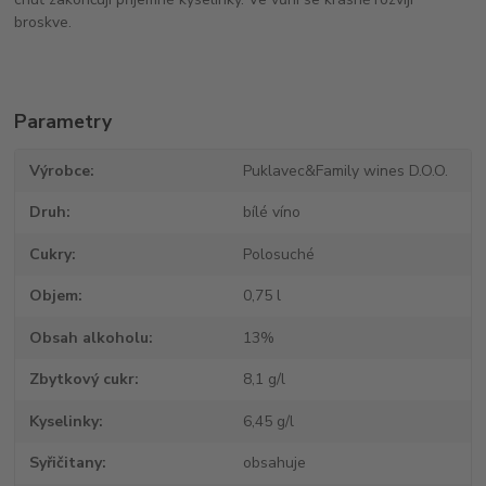
broskve.
Parametry
Výrobce
Puklavec&Family wines D.O.O.
Druh
bílé víno
Cukry
Polosuché
Objem
0,75 l
Obsah alkoholu
13%
Zbytkový cukr
8,1 g/l
Kyselinky
6,45 g/l
Syřičitany
obsahuje