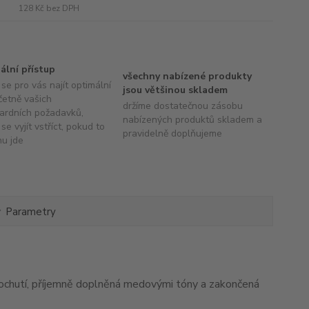
128 Kč
bez DPH
uální přístup
všechny nabízené produkty
se pro vás najít optimální
jsou většinou skladem
četně vašich
držíme dostatečnou zásobu
ardních požadavků,
nabízených produktů skladem a
se vyjít vstříct, pokud to
pravidelně doplňujeme
hu jde
Parametry
dochutí, příjemně doplněná medovými tóny a zakončená