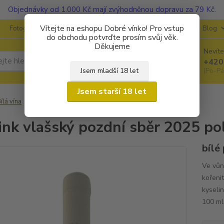
Objednávky od 1.000 Kč mají zvýhodněnou dopravu za 79 Kč.
Vítejte na eshopu Dobré vínko! Pro vstup
Fotogalerie
Kontakty
Ochrana soukromí
O vinařstvích
Blog
do obchodu potvrďte prosím svůj věk.
Děkujeme
Nevíte
Hledat
+420
Jsem mladší 18 let
(Po-Pá
Jsem starší 18 let
ílá vína
Ryzlink vlašský pozdní sběr 2025 polosuché
ink vlašský pozdní sběr 2025 p
bílé
Ve vůn
kořeni
kyseli
100 ml