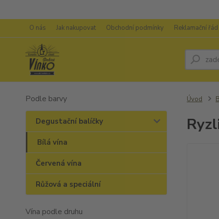
O nás
Jak nakupovat
Obchodní podmínky
Reklamační řád
Podle barvy
Úvod
B
Ryzl
Degustační balíčky
Bílá vína
Červená vína
Růžová a speciální
Vína podle druhu