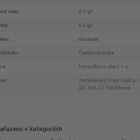
vý cukr
9,5 g/l
nky
6,9 g/l
tany
obsahuje
původu
Česká republika
 v
Moravčíkova vína s. r. o.
jce
Zemědělský Starý Dvůr s. r.
24, 345 22 Poběžovice
zařazeno v kategoriích