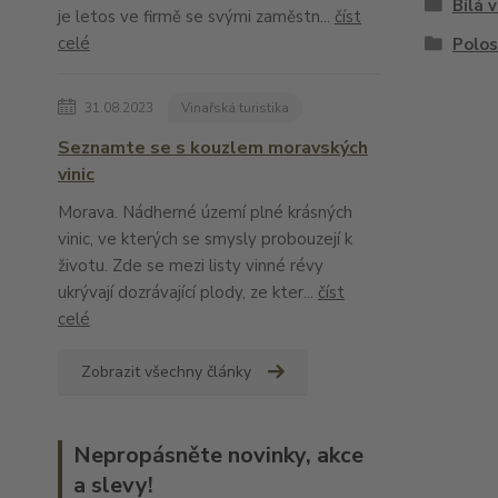
Bílá 
je letos ve firmě se svými zaměstn...
číst
celé
Polos
31.08.2023
Vinařská turistika
Seznamte se s kouzlem moravských
vinic
Morava. Nádherné území plné krásných
vinic, ve kterých se smysly probouzejí k
životu. Zde se mezi listy vinné révy
ukrývají dozrávající plody, ze kter...
číst
celé
Zobrazit všechny články
Nepropásněte novinky, akce
a slevy!