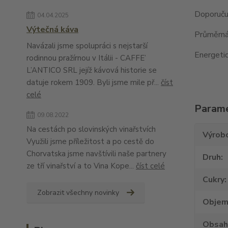
Doporuču
04.04.2025
Výtečná káva
Průměrná 
Navázali jsme spolupráci s nejstarší
Energetic
rodinnou pražírnou v Itálii - CAFFE’
L’ANTICO SRL jejíž kávová historie se
datuje rokem 1909. Byli jsme mile př...
číst
celé
Param
09.08.2022
Na cestách po slovinských vinařstvích
Výrob
Využili jsme příležitost a po cestě do
Chorvatska jsme navštívili naše partnery
Druh
ze tří vinařství a to Vina Kope...
číst celé
Cukry
Zobrazit všechny novinky
Obje
Obsah