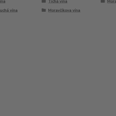
vína
Tichá vína
Mora
uchá vína
Moravčíkova vína