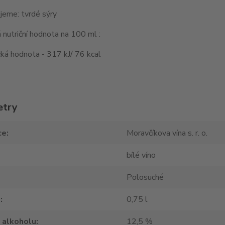
jeme: tvrdé sýry
nutriční hodnota na 100 ml :
ká hodnota - 317 kJ/ 76 kcal
etry
ce
Moravčíkova vína s. r. o.
bílé víno
Polosuché
m
0,75 l
 alkoholu
12,5 %