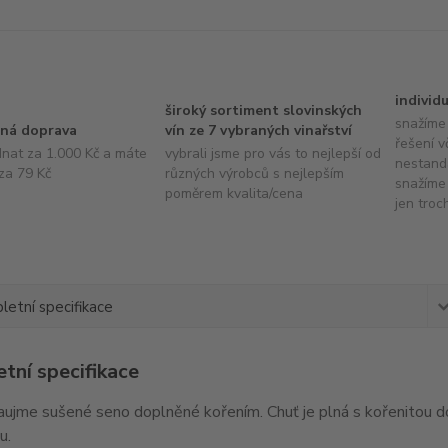
individ
široký sortiment slovinských
snažíme 
ná doprava
vín ze 7 vybraných vinařství
řešení v
dnat za 1.000 Kč a máte
vybrali jsme pro vás to nejlepší od
nestand
za 79 Kč
různých výrobců s nejlepším
snažíme 
poměrem kvalita/cena
jen troc
etní specifikace
tní specifikace
aujme sušené seno doplněné kořením. Chuť je plná s kořenitou 
u.