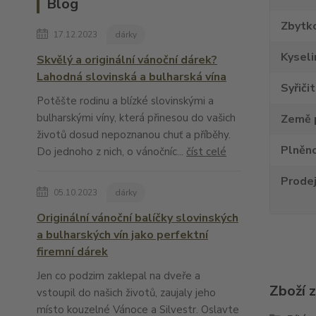
Blog
Zbytko
17.12.2023
dárky
Kyseli
Skvělý a originální vánoční dárek?
Lahodná slovinská a bulharská vína
Syřiči
Potěšte rodinu a blízké slovinskými a
bulharskými víny, která přinesou do vašich
Země 
životů dosud nepoznanou chuť a příběhy.
Plněno
Do jednoho z nich, o vánočníc...
číst celé
Prode
05.10.2023
dárky
Originální vánoční balíčky slovinských
a bulharských vín jako perfektní
firemní dárek
Jen co podzim zaklepal na dveře a
Zboží 
vstoupil do našich životů, zaujaly jeho
místo kouzelné Vánoce a Silvestr. Oslavte