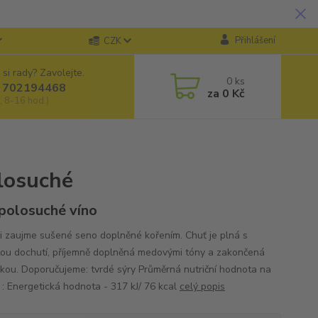
Přihlášení
CZK
 si rady? Zavolejte.
0
ks
 702194468
za
0 Kč
, 8-16 hod.)
olosuché
 polosuché víno
i zaujme sušené seno doplněné kořením. Chuť je plná s
tou dochutí, příjemně doplněná medovými tóny a zakončená
nkou. Doporučujeme: tvrdé sýry Průměrná nutriční hodnota na
 : Energetická hodnota - 317 kJ/ 76 kcal
celý popis