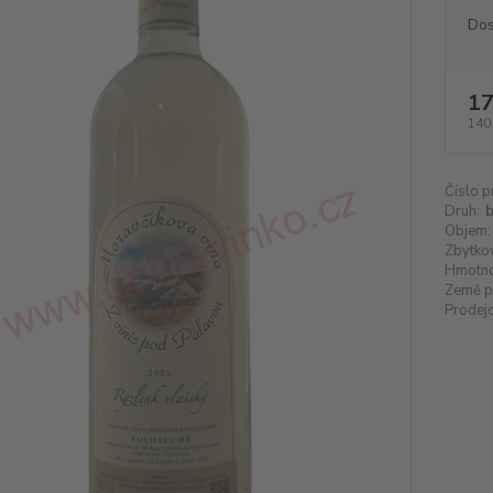
Dos
17
140
Číslo p
Druh:
b
Objem:
Zbytkov
Hmotno
Země p
Prodejc