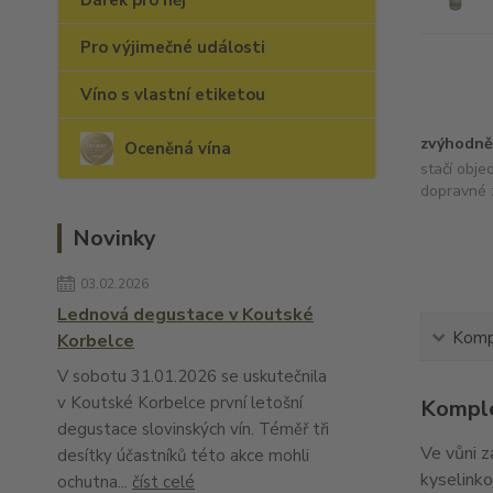
Dárek pro něj
Pro výjimečné události
Víno s vlastní etiketou
zvýhodně
Oceněná vína
stačí obje
dopravné 
Novinky
03.02.2026
Lednová degustace v Koutské
Kompl
Korbelce
V sobotu 31.01.2026 se uskutečnila
v Koutské Korbelce první letošní
Komple
degustace slovinských vín. Téměř tři
Ve vůni z
desítky účastníků této akce mohli
kyselinko
ochutna...
číst celé