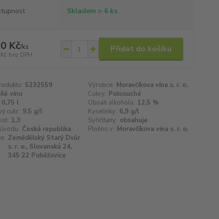
tupnost
Skladem > 6 ks
0 Kč
/
ks
Přidat do košíku
 Kč
bez DPH
roduktu:
5232559
Výrobce:
Moravčíkova vína s. r. o.
ílé víno
Cukry:
Polosuché
0,75 l
Obsah alkoholu:
12,5 %
ý cukr:
9,5 g/l
Kyselinky:
6,9 g/l
st:
1,3
Syřičitany:
obsahuje
ůvodu:
Česká republika
Plněno v:
Moravčíkova vína s. r. o.
e:
Zemědělský Starý Dvůr
s. r. o., Slovanská 24,
345 22 Poběžovice