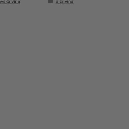
vská vína
Bílá vína