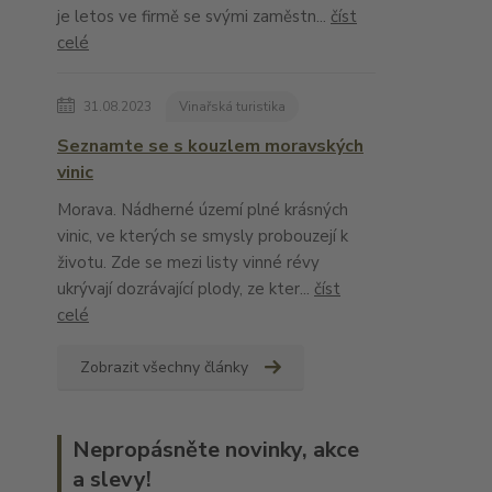
je letos ve firmě se svými zaměstn...
číst
celé
31.08.2023
Vinařská turistika
Seznamte se s kouzlem moravských
vinic
Morava. Nádherné území plné krásných
vinic, ve kterých se smysly probouzejí k
životu. Zde se mezi listy vinné révy
ukrývají dozrávající plody, ze kter...
číst
celé
Zobrazit všechny články
Nepropásněte novinky, akce
a slevy!