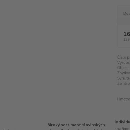
Dos
16
139
Číslo p
Výrobc
Objem:
Zbytkov
Syřičita
Země p
Hmotno
individ
široký sortiment slovinských
snažíme 