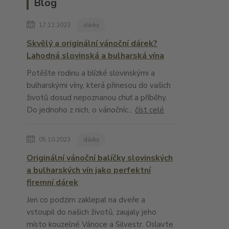
Blog
17.12.2023
dárky
Skvělý a originální vánoční dárek?
Lahodná slovinská a bulharská vína
Potěšte rodinu a blízké slovinskými a
bulharskými víny, která přinesou do vašich
životů dosud nepoznanou chuť a příběhy.
Do jednoho z nich, o vánočníc...
číst celé
05.10.2023
dárky
Originální vánoční balíčky slovinských
a bulharských vín jako perfektní
firemní dárek
Jen co podzim zaklepal na dveře a
vstoupil do našich životů, zaujaly jeho
místo kouzelné Vánoce a Silvestr. Oslavte