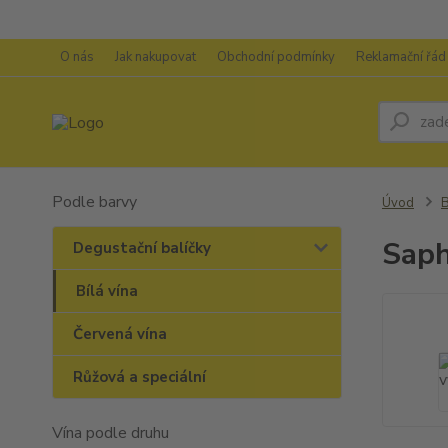
O nás
Jak nakupovat
Obchodní podmínky
Reklamační řád
Podle barvy
Úvod
B
Saph
Degustační balíčky
Bílá vína
Červená vína
Růžová a speciální
Vína podle druhu