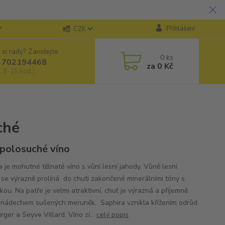
Přihlášení
CZK
 si rady? Zavolejte.
0
ks
 702194468
za
0 Kč
, 8-16 hod.)
ché
 polosuché víno
a je mohutné tělnaté víno s vůní lesní jahody. Vůně lesní
 se výrazně prolíná do chuti zakončené minerálními tóny s
kou. Na patře je velmi atraktivní, chuť je výrazná a příjemně
s nádechem sušených meruněk. Saphira vznikla křížením odrůd
ger a Seyve Villard. Víno zí...
celý popis