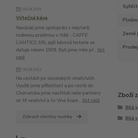
Syřiči
04.04.2025
Výtečná káva
Plněno
Navázali jsme spolupráci s nejstarší
Země 
rodinnou pražírnou v Itálii - CAFFE’
L’ANTICO SRL jejíž kávová historie se
Prode
datuje rokem 1909. Byli jsme mile př...
číst
celé
09.08.2022
Na cestách po slovinských vinařstvích
Využili jsme příležitost a po cestě do
Chorvatska jsme navštívili naše partnery
Zboží 
ze tří vinařství a to Vina Kope...
číst celé
Bílá 
Zobrazit všechny novinky
Bílá 