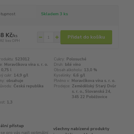
tupnost
Skladem 3 ks
8 Kč
/
ks
Přidat do košíku
 Kč
bez DPH
roduktu:
523012
Cukry:
Polosuché
e:
Moravčíkova vína s. r. o.
Druh:
bílé víno
0,75 l
Obsah alkoholu:
13,0 %
ý cukr:
14,9 g/l
Kyselinky:
6,6 g/l
ny:
obsahuje
Plněno v:
Moravčíkova vína s. r. o.
ůvodu:
Česká republika
Prodejce:
Zemědělský Starý Dvůr
s. r. o., Slovanská 24,
345 22 Poběžovice
st:
1,3
uální přístup
všechny nabízené produkty
se pro vás najít optimální