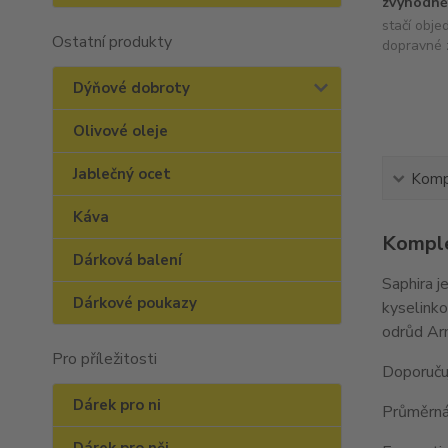
zvýhodně
stačí obje
Ostatní produkty
dopravné 
Dýňové dobroty
Olivové oleje
Jablečný ocet
Kompl
Káva
Komple
Dárková balení
Saphira j
Dárkové poukazy
kyselinko
odrůd Arn
Pro příležitosti
Doporučuj
Dárek pro ni
Průměrná 