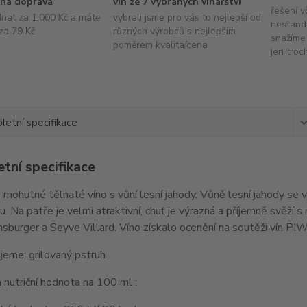
ná doprava
vín ze 7 vybraných vinařství
řešení v
dnat za 1.000 Kč a máte
vybrali jsme pro vás to nejlepší od
nestand
za 79 Kč
různých výrobců s nejlepším
snažíme 
poměrem kvalita/cena
jen troc
etní specifikace
tní specifikace
e mohutné tělnaté víno s vůní lesní jahody. Vůně lesní jahody se 
u. Na patře je velmi atraktivní, chuť je výrazná a příjemně svěží
sburger a Seyve Villard. Víno získalo ocenění na soutěži vín PI
eme: grilovaný pstruh
nutriční hodnota na 100 ml :