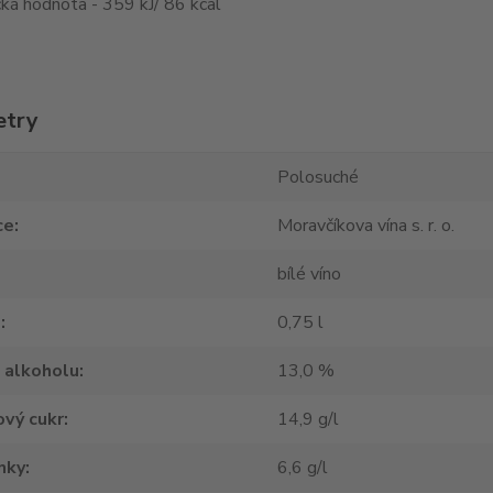
ká hodnota - 359 kJ/ 86 kcal
etry
Polosuché
ce
Moravčíkova vína s. r. o.
bílé víno
m
0,75 l
 alkoholu
13,0 %
vý cukr
14,9 g/l
nky
6,6 g/l