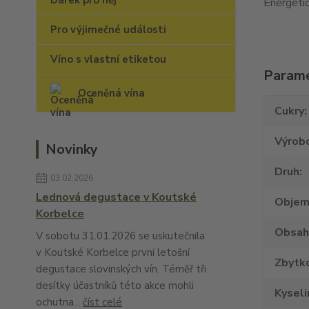
Dárek pro něj
Energetic
Pro výjimečné události
Víno s vlastní etiketou
Param
Oceněná vína
Cukry
Výrob
Novinky
Druh
03.02.2026
Lednová degustace v Koutské
Obje
Korbelce
Obsah
V sobotu 31.01.2026 se uskutečnila
v Koutské Korbelce první letošní
Zbytko
degustace slovinských vín. Téměř tři
desítky účastníků této akce mohli
Kyseli
ochutna...
číst celé