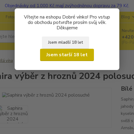
Objednávky od 1.000 Kč mají zvýhodněnou dopravu za 79 Kč.
Vítejte na eshopu Dobré vínko! Pro vstup
Fotogalerie
Kontakty
Ochrana soukromí
O vinařstvích
Blog
do obchodu potvrďte prosím svůj věk.
Děkujeme
Nevíte
Hledat
+420
Jsem mladší 18 let
(Po-Pá
Jsem starší 18 let
ílá vína
Saphira výběr z hroznů 2024 polosuché
ira výběr z hroznů 2024 polosu
Bílé
Saphir
jahody
kyselin
svěží 
Arnsbur