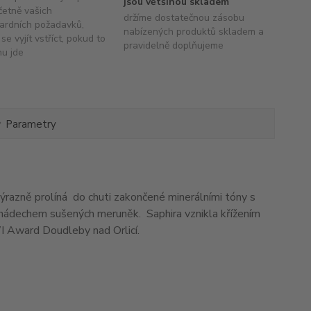
jsou většinou skladem
četně vašich
držíme dostatečnou zásobu
ardních požadavků,
nabízených produktů skladem a
se vyjít vstříct, pokud to
pravidelně doplňujeme
hu jde
Parametry
výrazně prolíná do chuti zakončené minerálními tóny s
 s nádechem sušených meruněk. Saphira vznikla křížením
WI Award Doudleby nad Orlicí.