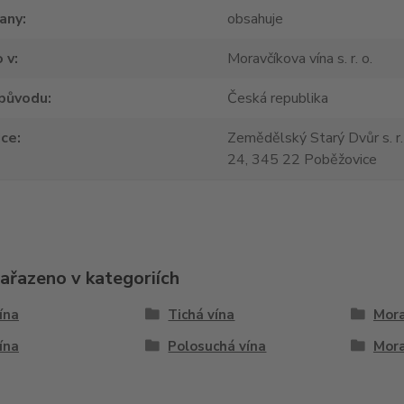
tany
obsahuje
 v
Moravčíkova vína s. r. o.
původu
Česká republika
jce
Zemědělský Starý Dvůr s. r.
24, 345 22 Poběžovice
zařazeno v kategoriích
vína
Tichá vína
Mora
vína
Polosuchá vína
Mora