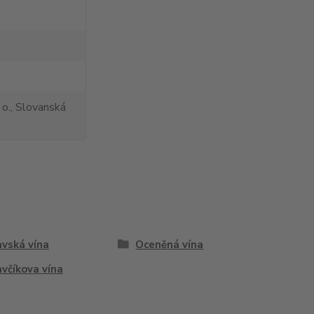
 o., Slovanská
vská vína
Oceněná vína
včíkova vína