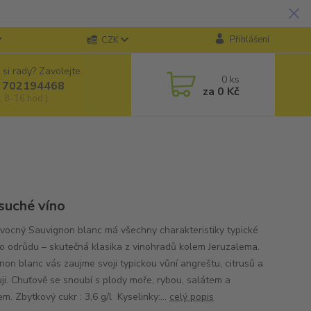
Přihlášení
CZK
 si rady? Zavolejte.
0
ks
 702194468
za
0 Kč
, 8-16 hod.)
 suché víno
ovocný Sauvignon blanc má všechny charakteristiky typické
to odrůdu – skutečná klasika z vinohradů kolem Jeruzalema.
non blanc vás zaujme svoji typickou vůní angreštu, citrusů a
ji. Chuťově se snoubí s plody moře, rybou, salátem a
m. Zbytkový cukr : 3,6 g/l Kyselinky:...
celý popis