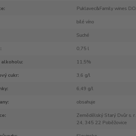
ce
Puklavec&Family wines D.O.
bílé víno
Suché
m
0,75 l
 alkoholu
11,5%
vý cukr
3,6 g/l
nky
6,49 g/l
tany
obsahuje
ce
Zemědělský Starý Dvůr s. r.
24, 345 22 Poběžovice