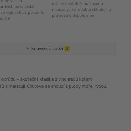
četně vašich
držíme dostatečnou zásobu
ardních požadavků,
nabízených produktů skladem a
se vyjít vstříct, pokud to
pravidelně doplňujeme
hu jde
Související zboží
2
o odrůdu – skutečná klasika z vinohradů kolem
sů a maracuji. Chuťově se snoubí s plody moře, rybou,