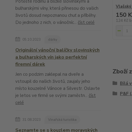
Potěšte rodinu a blízké slovinskými a
Vlašský
bulharskými víny, která přinesou do vašich
150 K
životů dosud nepoznanou chuť a příběhy.
124 Kč
b
Do jednoho z nich, o vánočníc...
číst celé
05.10.2023
dárky
Originální vánoční balíčky slovinských
a bulharských vín jako perfektní
firemní dárek
Zboží 
Jen co podzim zaklepal na dveře a
vstoupil do našich životů, zaujaly jeho
Bílá 
místo kouzelné Vánoce a Silvestr. Oslavte
P&F (
je letos ve firmě se svými zaměstn...
číst
celé
31.08.2023
Vinařská turistika
Seznamte se s kouzlem moravských