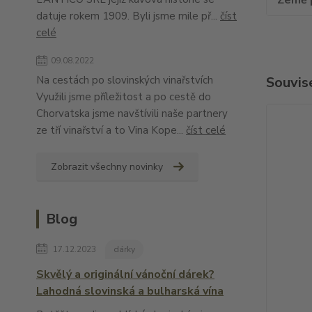
Země 
datuje rokem 1909. Byli jsme mile př...
číst
celé
09.08.2022
Na cestách po slovinských vinařstvích
Souvise
Využili jsme příležitost a po cestě do
Chorvatska jsme navštívili naše partnery
ze tří vinařství a to Vina Kope...
číst celé
Zobrazit všechny novinky
Blog
17.12.2023
dárky
Skvělý a originální vánoční dárek?
Lahodná slovinská a bulharská vína