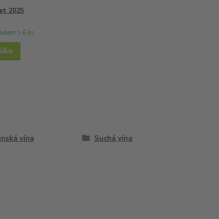
et 2025
ladem > 6 ks
šíku
inská vína
Suchá vína