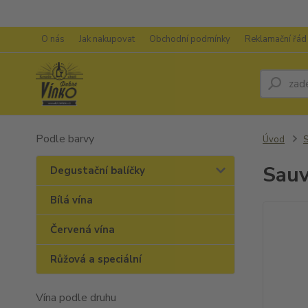
O nás
Jak nakupovat
Obchodní podmínky
Reklamační řád
Podle barvy
Úvod
S
Sauv
Degustační balíčky
Bílá vína
Červená vína
Růžová a speciální
Vína podle druhu