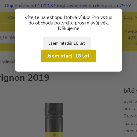
Objednávky od 1.000 Kč mají zvýhodněnou dopravu za 79 Kč.
Vítejte na eshopu Dobré vínko! Pro vstup
Fotogalerie
Kontakty
Ochrana soukromí
O vinařstvích
Blog
do obchodu potvrďte prosím svůj věk.
Děkujeme
Nevíte
Hledat
+420
Jsem mladší 18 let
(Po-Pá
Jsem starší 18 let
lovinská vína
P&F (Jeruzalem - Ormož)
Sauvignon 2019
ignon 2019
bílé
Svěží 
pro tu
Sauvig
maracu
chřeste