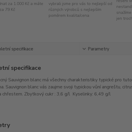
řešení v
dnat za 1.000 Kč a máte
vybrali jsme pro vás to nejlepší od
nestand
za 79 Kč
různých výrobců s nejlepším
snažíme 
poměrem kvalita/cena
jen troc
etní specifikace
Parametry
tní specifikace
cný Sauvignon blanc má všechny charakteristiky typické pro tut
a. Sauvignon blanc vás zaujme svoji typickou vůní angreštu, citru
 chřestem. Zbytkový cukr : 3,6 g/l Kyselinky: 6,49 g/l
etry