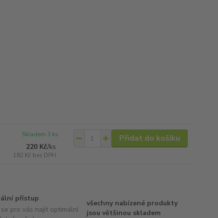
Skladem 3 ks
Přidat do košíku
220 Kč
/
ks
182 Kč
bez DPH
uální přístup
všechny nabízené produkty
se pro vás najít optimální
jsou většinou skladem