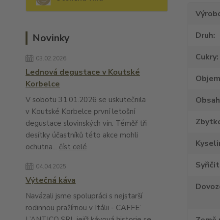
Výrob
Druh
Novinky
Cukry
03.02.2026
Lednová degustace v Koutské
Obje
Korbelce
V sobotu 31.01.2026 se uskutečnila
Obsah
v Koutské Korbelce první letošní
Zbytko
degustace slovinských vín. Téměř tři
desítky účastníků této akce mohli
Kyseli
ochutna...
číst celé
Syřiči
04.04.2025
Výtečná káva
Dovoz
Navázali jsme spolupráci s nejstarší
rodinnou pražírnou v Itálii - CAFFE’
L’ANTICO SRL jejíž kávová historie se