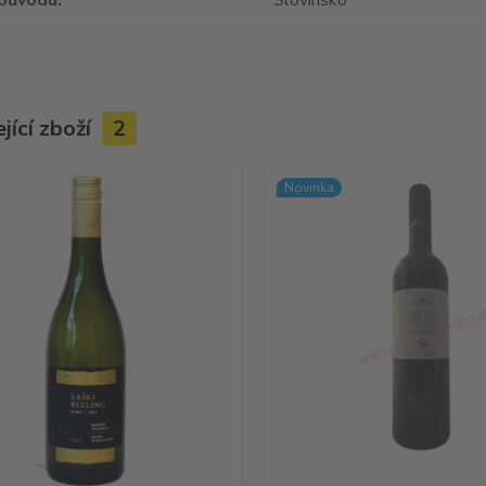
původu
Slovinsko
jící zboží
2
Novinka