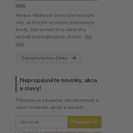
vinic
Morava. Nádherné území plné krásných
vinic, ve kterých se smysly probouzejí k
životu. Zde se mezi listy vinné révy
ukrývají dozrávající plody, ze kter...
číst
celé
Zobrazit všechny články
Nepropásněte novinky, akce
a slevy!
Přihlaste se a budeme Vás informovat o
všech novinkách, akcích a slevách.
Přihlásit se
Souhlasím se
zpracováním osobních údajů
za účelem