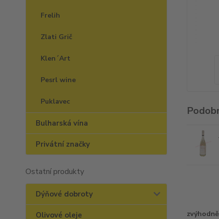
Frelih
Zlati Grič
Klen´Art
Pesrl wine
Puklavec
Podobn
Bulharská vína
Privátní značky
Ostatní produkty
Dýňové dobroty
zvýhodně
Olivové oleje