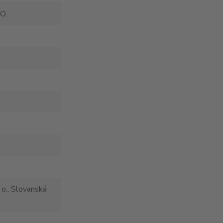
O.
 o., Slovanská