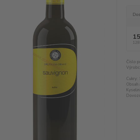
Dos
15
128
Číslo p
Výrobc
Cukry:
Obsah 
Kyselin
Dovozc