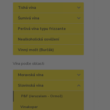
Tichá vína
Šumivá vína
Perlivá vína typu frizzante
Nealkoholická osvěžení
Vinný mošt (Burčák)
Vína podle oblasti
Moravská vína
Slovinská vína
P&F (Jeruzalem - Ormož)
Vinakoper