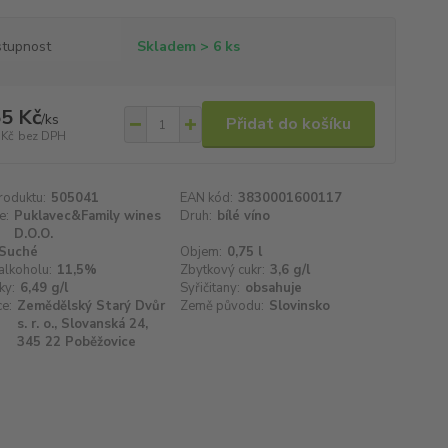
tupnost
Skladem > 6 ks
5 Kč
/
ks
Přidat do košíku
 Kč
bez DPH
roduktu:
505041
EAN kód:
3830001600117
e:
Puklavec&Family wines
Druh:
bílé víno
D.O.O.
Suché
Objem:
0,75 l
alkoholu:
11,5%
Zbytkový cukr:
3,6 g/l
ky:
6,49 g/l
Syřičitany:
obsahuje
e:
Zemědělský Starý Dvůr
Země původu:
Slovinsko
s. r. o., Slovanská 24,
345 22 Poběžovice