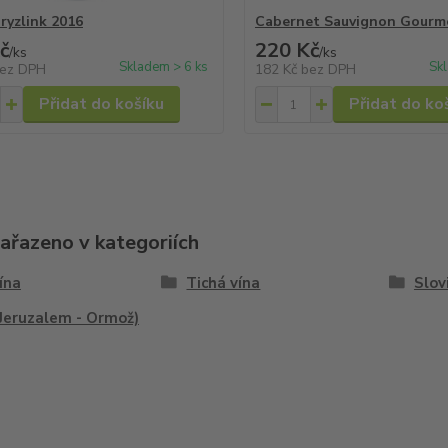
 ryzlink 2016
Cabernet Sauvignon Gourm
č
220 Kč
/
ks
/
ks
Skladem > 6 ks
Sk
ez DPH
182 Kč
bez DPH
Přidat do košíku
Přidat do ko
zařazeno v kategoriích
vína
Tichá vína
Slov
Jeruzalem - Ormož)