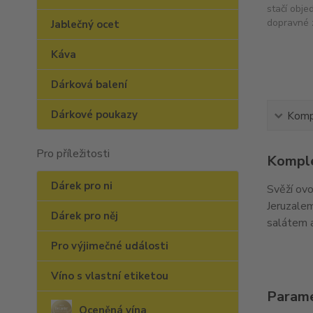
stačí obje
dopravné 
Jablečný ocet
Káva
Dárková balení
Dárkové poukazy
Kompl
Pro příležitosti
Komple
Dárek pro ni
Svěží ovo
Jeruzalem
Dárek pro něj
salátem a
Pro výjimečné události
Víno s vlastní etiketou
Param
Oceněná vína