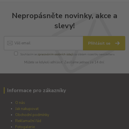
Nepropásněte novinky, akce a
slevy!
Přihlásit se
Souhlasím se
zpracováním osobních údajů
za účelem rozesílky newsletteru.
Můžete se kdykoli odhlásit. Zasíláme jednou za 14 dní.
Informace pro zákazníky
O nás
Jak nakupovat
Obchodní podmínky
Reklamační řád
Fotogalerie