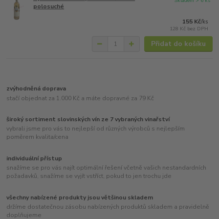
Skladem > 6 ks
polosuché
155 Kč
/
ks
128 Kč
bez DPH
Přidat do košíku
zvýhodněná doprava
stačí objednat za 1.000 Kč a máte dopravné za 79 Kč
široký sortiment slovinských vín ze 7 vybraných vinařství
vybrali jsme pro vás to nejlepší od různých výrobců s nejlepším
poměrem kvalita/cena
individuální přístup
snažíme se pro vás najít optimální řešení včetně vašich nestandardních
požadavků, snažíme se vyjít vstříct, pokud to jen trochu jde
všechny nabízené produkty jsou většinou skladem
držíme dostatečnou zásobu nabízených produktů skladem a pravidelně
doplňujeme