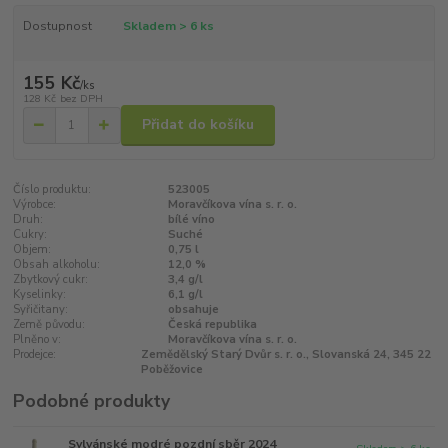
Dostupnost
Skladem > 6 ks
155 Kč
/
ks
128 Kč
bez DPH
Přidat do košíku
Číslo produktu:
523005
Výrobce:
Moravčíkova vína s. r. o.
Druh:
bílé víno
Cukry:
Suché
Objem:
0,75 l
Obsah alkoholu:
12,0 %
Zbytkový cukr:
3,4 g/l
Kyselinky:
6,1 g/l
Syřičitany:
obsahuje
Země původu:
Česká republika
Plněno v:
Moravčíkova vína s. r. o.
Prodejce:
Zemědělský Starý Dvůr s. r. o., Slovanská 24, 345 22
Poběžovice
Podobné produkty
Sylvánské modré pozdní sběr 2024