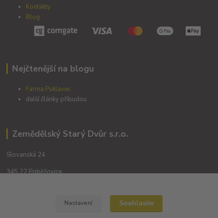
Kontakty
Blog
Nejčtenější na blogu
Farma Puklavec
další články přibudou
Zemědělský Starý Dvůr s.r.o.
Slovanská 24
345 22 Poběžovice
Souhlasím
Nastavení