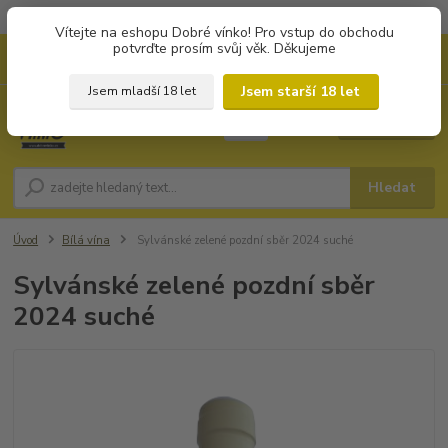
Objednávky od 1.000 Kč mají zvýhodněnou dopravu za 79 Kč.
Vítejte na eshopu Dobré vínko! Pro vstup do obchodu
potvrďte prosím svůj věk. Děkujeme
0
ks
+420 702194468
CZK
za
0 Kč
(Po-Pá, 8-16 hod.)
Jsem starší 18 let
Jsem mladší 18 let
Menu
Hledat
Úvod
Bílá vína
Sylvánské zelené pozdní sběr 2024 suché
Sylvánské zelené pozdní sběr
2024 suché