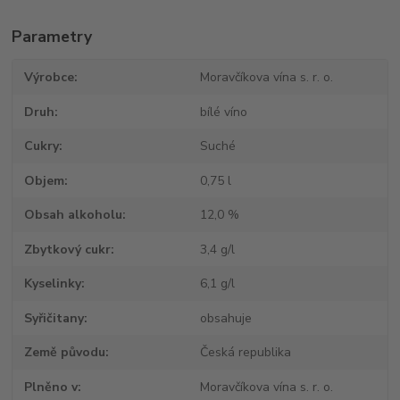
Parametry
Výrobce
Moravčíkova vína s. r. o.
Druh
bílé víno
Cukry
Suché
Objem
0,75 l
Obsah alkoholu
12,0 %
Zbytkový cukr
3,4 g/l
Kyselinky
6,1 g/l
Syřičitany
obsahuje
Země původu
Česká republika
Plněno v
Moravčíkova vína s. r. o.