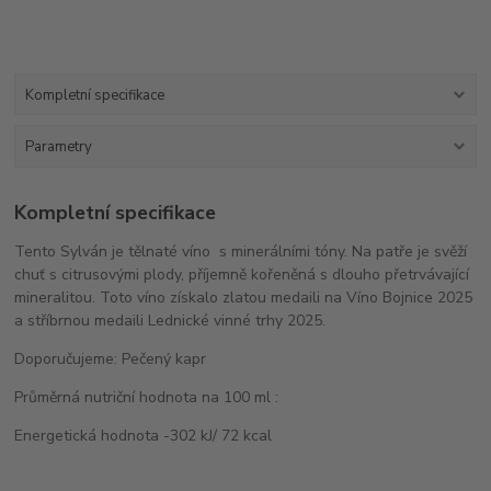
Kompletní specifikace
Parametry
Kompletní specifikace
Tento Sylván je tělnaté víno s minerálními tóny. Na patře je svěží
chuť s citrusovými plody, příjemně kořeněná s dlouho přetrvávající
mineralitou. Toto víno získalo zlatou medaili na Víno Bojnice 2025
a stříbrnou medaili Lednické vinné trhy 2025.
Doporučujeme: Pečený kapr
Průměrná nutriční hodnota na 100 ml :
Energetická hodnota -302 kJ/ 72 kcal