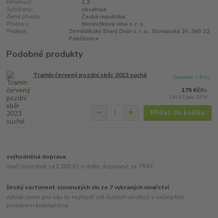
Hmotnost:
1,3
Syřičitany:
obsahuje
Země původu:
Česká republika
Plněno v:
Moravčíkova vína s. r. o.
Prodejce:
Zemědělský Starý Dvůr s. r. o., Slovanská 24, 345 22
Poběžovice
Podobné produkty
Tramín červený pozdní sběr 2023 suché
Skladem > 6 ks
175 Kč
/
ks
145 Kč
bez DPH
Přidat do košíku
zvýhodněná doprava
stačí objednat za 1.000 Kč a máte dopravné za 79 Kč
široký sortiment slovinských vín ze 7 vybraných vinařství
vybrali jsme pro vás to nejlepší od různých výrobců s nejlepším
poměrem kvalita/cena