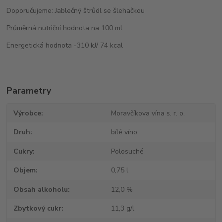
Doporučujeme: Jablečný štrůdl se šlehačkou
Průměrná nutriční hodnota na 100 ml :
Energetická hodnota -310 kJ/ 74 kcal
Parametry
Výrobce
Moravčíkova vína s. r. o.
Druh
bílé víno
Cukry
Polosuché
Objem
0,75 l
Obsah alkoholu
12,0 %
Zbytkový cukr
11,3 g/l