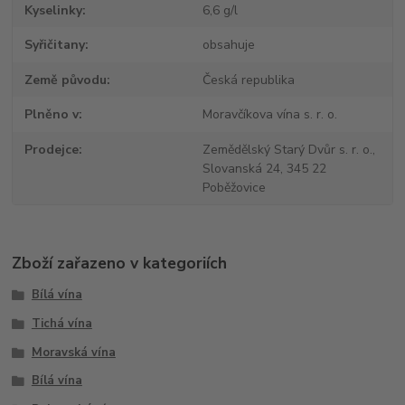
Kyselinky
6,6 g/l
Syřičitany
obsahuje
Země původu
Česká republika
Plněno v
Moravčíkova vína s. r. o.
Prodejce
Zemědělský Starý Dvůr s. r. o.,
Slovanská 24, 345 22
Poběžovice
Zboží zařazeno v kategoriích
Bílá vína
Tichá vína
Moravská vína
Bílá vína