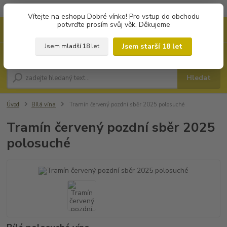
Objednávky od 1.000 Kč mají zvýhodněnou dopravu za 79 Kč.
Vítejte na eshopu Dobré vínko! Pro vstup do obchodu
potvrďte prosím svůj věk. Děkujeme
0
ks
+420 702194468
CZK
za
0 Kč
(Po-Pá, 8-16 hod.)
Jsem starší 18 let
Jsem mladší 18 let
Menu
Hledat
Úvod
Bílá vína
Tramín červený pozdní sběr 2025 polosuché
Tramín červený pozdní sběr 2025
polosuché