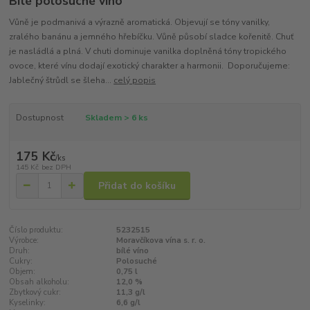
Bílé polosuché víno
Vůně je podmanivá a výrazně aromatická. Objevují se tóny vanilky,
zralého banánu a jemného hřebíčku. Vůně působí sladce kořenitě. Chuť
je nasládlá a plná. V chuti dominuje vanilka doplněná tóny tropického
ovoce, které vínu dodají exotický charakter a harmonii. Doporučujeme:
Jablečný štrůdl se šleha...
celý popis
Dostupnost
Skladem > 6 ks
175 Kč
/
ks
145 Kč
bez DPH
Přidat do košíku
Číslo produktu:
5232515
Výrobce:
Moravčíkova vína s. r. o.
Druh:
bílé víno
Cukry:
Polosuché
Objem:
0,75 l
Obsah alkoholu:
12,0 %
Zbytkový cukr:
11,3 g/l
Kyselinky:
6,6 g/l