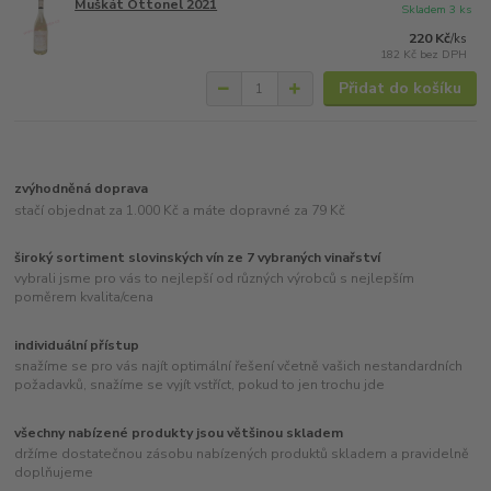
Muškát Ottonel 2021
Skladem 3 ks
220 Kč
/
ks
182 Kč
bez DPH
Přidat do košíku
zvýhodněná doprava
stačí objednat za 1.000 Kč a máte dopravné za 79 Kč
široký sortiment slovinských vín ze 7 vybraných vinařství
vybrali jsme pro vás to nejlepší od různých výrobců s nejlepším
poměrem kvalita/cena
individuální přístup
snažíme se pro vás najít optimální řešení včetně vašich nestandardních
požadavků, snažíme se vyjít vstříct, pokud to jen trochu jde
všechny nabízené produkty jsou většinou skladem
držíme dostatečnou zásobu nabízených produktů skladem a pravidelně
doplňujeme