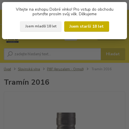
Objednávky od 1.000 Kč mají zvýhodněnou dopravu za 79 Kč.
Vítejte na eshopu Dobré vínko! Pro vstup do obchodu
potvrďte prosím svůj věk. Děkujeme
0
ks
+420 702194468
CZK
za
0 Kč
(Po-Pá, 8-16 hod.)
Jsem starší 18 let
Jsem mladší 18 let
Menu
Hledat
Úvod
Slovinská vína
P&F (Jeruzalem - Ormož)
Tramín 2016
Tramín 2016