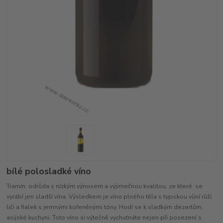
bílé polosladké víno
Tramín, odrůda s nízkým výnosem a výjimečnou kvalitou, ze které se
vyrábí jen sladší vína. Výsledkem je víno plného těla s typickou vůní růží,
liči a fialek s jemnými kořeněnými tóny. Hodí se k sladkým dezertům,
asijské kuchyni. Toto víno si výtečně vychutnáte nejen při posezení s