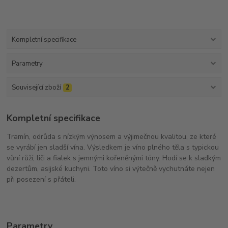
Kompletní specifikace
Parametry
Související zboží
2
Kompletní specifikace
Tramín, odrůda s nízkým výnosem a výjimečnou kvalitou, ze které
se vyrábí jen sladší vína. Výsledkem je víno plného těla s typickou
vůní růží, liči a fialek s jemnými kořeněnými tóny. Hodí se k sladkým
dezertům, asijské kuchyni. Toto víno si výtečně vychutnáte nejen
při posezení s přáteli.
Parametry