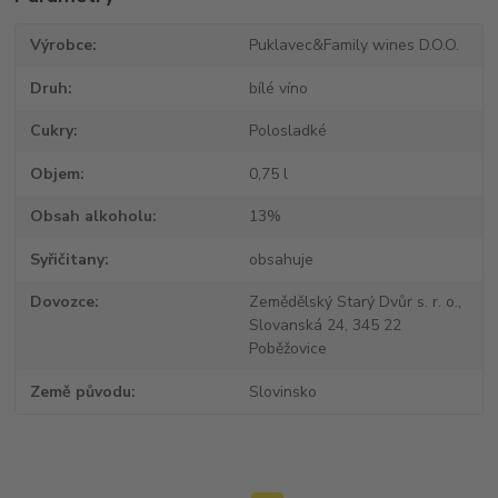
Výrobce
Puklavec&Family wines D.O.O.
Druh
bílé víno
Cukry
Polosladké
Objem
0,75 l
Obsah alkoholu
13%
Syřičitany
obsahuje
Dovozce
Zemědělský Starý Dvůr s. r. o.,
Slovanská 24, 345 22
Poběžovice
Země původu
Slovinsko