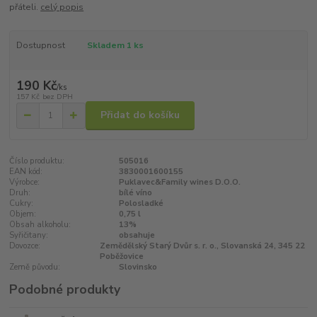
přáteli.
celý popis
Dostupnost
Skladem 1 ks
190 Kč
/
ks
157 Kč
bez DPH
Přidat do košíku
Číslo produktu:
505016
EAN kód:
3830001600155
Výrobce:
Puklavec&Family wines D.O.O.
Druh:
bílé víno
Cukry:
Polosladké
Objem:
0,75 l
Obsah alkoholu:
13%
Syřičitany:
obsahuje
Dovozce:
Zemědělský Starý Dvůr s. r. o., Slovanská 24, 345 22
Poběžovice
Země původu:
Slovinsko
Podobné produkty