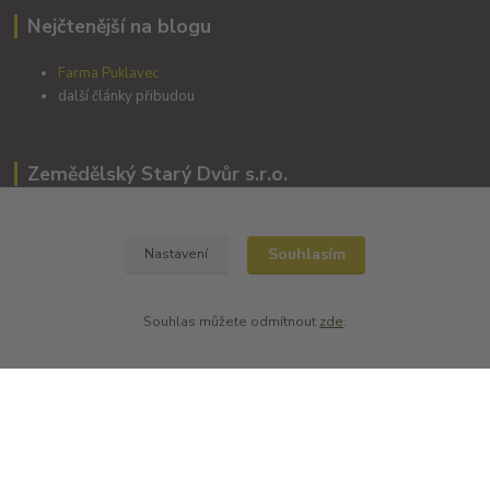
Nejčtenější na blogu
Farma Puklavec
další články přibudou
Zemědělský Starý Dvůr s.r.o.
Slovanská 24
Souhlasím
Nastavení
345 22 Poběžovice
Souhlas můžete odmítnout
zde
.
Kontakty
+420 702194468