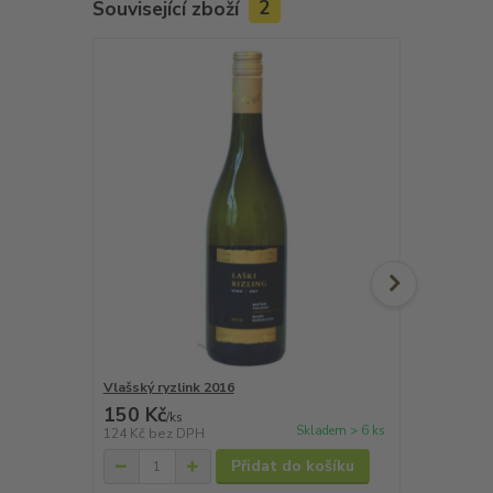
Související zboží
2
Novinka
Vlašský ryzlink 2016
Cabernet S
150 Kč
220 Kč
/
ks
/
ks
Skladem > 6 ks
124 Kč
bez DPH
182 Kč
bez 
Přidat do košíku