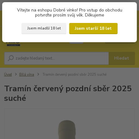
Objednávky od 1.000 Kč mají zvýhodněnou dopravu za 79 Kč.
Vítejte na eshopu Dobré vínko! Pro vstup do obchodu
potvrďte prosím svůj věk. Děkujeme
0
ks
+420 702194468
CZK
za
0 Kč
(Po-Pá, 8-16 hod.)
Jsem starší 18 let
Jsem mladší 18 let
Menu
Hledat
Úvod
Bílá vína
Tramín červený pozdní sběr 2025 suché
Tramín červený pozdní sběr 2025
suché