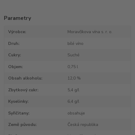
Parametry
Výrobce
Moravčíkova vína s. r. o.
Druh
bílé víno
Cukry
Suché
Objem
0,75 l
Obsah alkoholu
12,0 %
Zbytkový cukr
5,4 g/l
Kyselinky
6,4 g/l
Syřičitany
obsahuje
Země původu
Česká republika