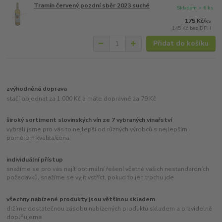
Tramín červený pozdní sběr 2023 suché
Skladem > 6 ks
175 Kč
/
ks
145 Kč
bez DPH
Přidat do košíku
zvýhodněná doprava
stačí objednat za 1.000 Kč a máte dopravné za 79 Kč
široký sortiment slovinských vín ze 7 vybraných vinařství
vybrali jsme pro vás to nejlepší od různých výrobců s nejlepším
poměrem kvalita/cena
individuální přístup
snažíme se pro vás najít optimální řešení včetně vašich nestandardních
požadavků, snažíme se vyjít vstříct, pokud to jen trochu jde
všechny nabízené produkty jsou většinou skladem
držíme dostatečnou zásobu nabízených produktů skladem a pravidelně
doplňujeme