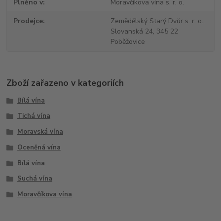
Plněno v
Moravčíkova vína s. r. o.
Prodejce
Zemědělský Starý Dvůr s. r. o.,
Slovanská 24, 345 22
Poběžovice
Zboží zařazeno v kategoriích
Bílá vína
Tichá vína
Moravská vína
Oceněná vína
Bílá vína
Suchá vína
Moravčíkova vína