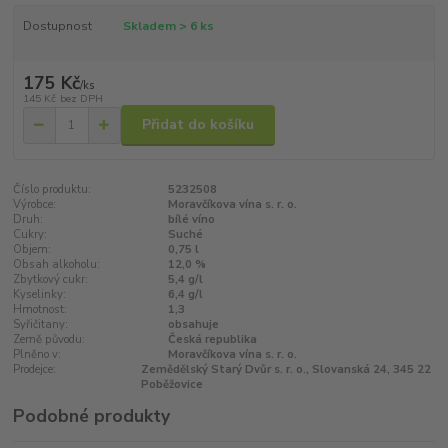
Dostupnost
Skladem > 6 ks
175 Kč
/
ks
145 Kč
bez DPH
Přidat do košíku
Číslo produktu:
5232508
Výrobce:
Moravčíkova vína s. r. o.
Druh:
bílé víno
Cukry:
Suché
Objem:
0,75 l
Obsah alkoholu:
12,0 %
Zbytkový cukr:
5,4 g/l
Kyselinky:
6,4 g/l
Hmotnost:
1,3
Syřičitany:
obsahuje
Země původu:
Česká republika
Plněno v:
Moravčíkova vína s. r. o.
Prodejce:
Zemědělský Starý Dvůr s. r. o., Slovanská 24, 345 22
Poběžovice
Podobné produkty