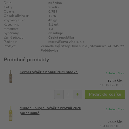
Druh:
bílé víno
Cukry:
Sladké
Objem:
0,75 l
Obsah alkoholu:
12 %
Zbytkový cukr:
48 g/l
Kyselinky:
9,1 g/l
Hmotnost:
1,3
Syřičitany:
obsahuje
Země původu:
Česká republika
Plněno v:
Moravčíkova vína s. r. o.
Prodejce:
Zemědělský Starý Dvůr s. r. o., Slovanská 24, 345 22
Poběžovice
Podobné produkty
Kerner výběr z bobulí 2021 sladké
Skladem 3 ks
175 Kč
/
ks
145 Kč
bez DPH
Přidat do košíku
Müller Thurgau výběr z hroznů 2020
Skladem 2 ks
polosladké
235 Kč
/
ks
194 Kč
bez DPH