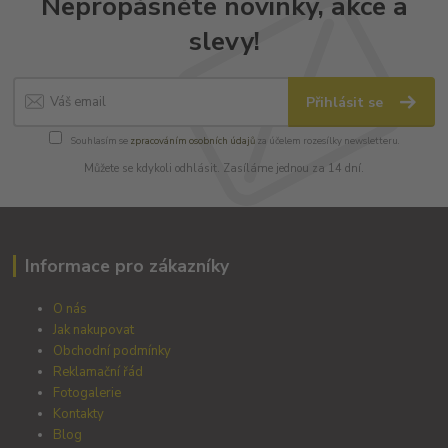
Nepropásněte novinky, akce a
slevy!
Přihlásit se
Souhlasím se
zpracováním osobních údajů
za účelem rozesílky newsletteru.
Můžete se kdykoli odhlásit. Zasíláme jednou za 14 dní.
Informace pro zákazníky
O nás
Jak nakupovat
Obchodní podmínky
Reklamační řád
Fotogalerie
Kontakty
Blog