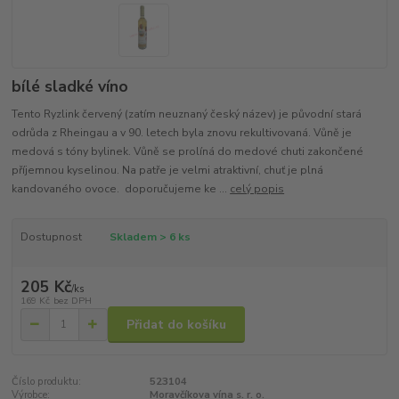
bílé sladké víno
Tento Ryzlink červený (zatím neuznaný český název) je původní stará
odrůda z Rheingau a v 90. letech byla znovu rekultivovaná. Vůně je
medová s tóny bylinek. Vůně se prolíná do medové chuti zakončené
příjemnou kyselinou. Na patře je velmi atraktivní, chuť je plná
kandovaného ovoce. doporučujeme ke ...
celý popis
Dostupnost
Skladem > 6 ks
205 Kč
/
ks
169 Kč
bez DPH
Přidat do košíku
Číslo produktu:
523104
Výrobce:
Moravčíkova vína s. r. o.