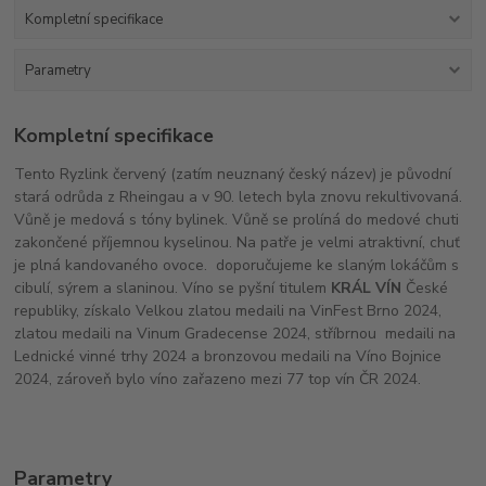
Kompletní specifikace
Parametry
Kompletní specifikace
Tento Ryzlink červený (zatím neuznaný český název) je původní
stará odrůda z Rheingau a v 90. letech byla znovu rekultivovaná.
Vůně je medová s tóny bylinek. Vůně se prolíná do medové chuti
zakončené příjemnou kyselinou. Na patře je velmi atraktivní, chuť
je plná kandovaného ovoce. doporučujeme ke slaným lokáčům s
cibulí, sýrem a slaninou. Víno se pyšní titulem
KRÁL VÍN
České
republiky, získalo Velkou zlatou medaili na VinFest Brno 2024,
zlatou medaili na Vinum Gradecense 2024, stříbrnou medaili na
Lednické vinné trhy 2024 a bronzovou medaili na Víno Bojnice
2024, zároveň bylo víno zařazeno mezi 77 top vín ČR 2024.
Parametry