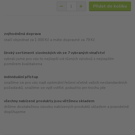
Přidat do košíku
zvýhodněná doprava
stačí objednat za 1.000 Kč a máte dopravné za 79 Kč
široký sortiment slovinských vín ze 7 vybraných vinařství
vybrali jsme pro vás to nejlepší od různých výrobců s nejlepším
poměrem kvalita/cena
individuální přístup
snažíme se pro vás najít optimální řešení včetně vašich nestandardních
požadavků, snažíme se vyjít vstříct, pokud to jen trochu jde
všechny nabízené produkty jsou většinou skladem
držíme dostatečnou zásobu nabízených produktů skladem a pravidelně
doplňujeme