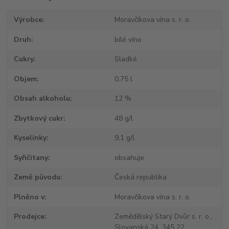
Výrobce
Moravčíkova vína s. r. o.
Druh
bílé víno
Cukry
Sladké
Objem
0,75 l
Obsah alkoholu
12 %
Zbytkový cukr
48 g/l
Kyselinky
9,1 g/l
Syřičitany
obsahuje
Země původu
Česká republika
Plněno v
Moravčíkova vína s. r. o.
Prodejce
Zemědělský Starý Dvůr s. r. o.,
Slovanská 24, 345 22