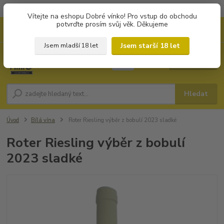
Objednávky od 1.000 Kč mají zvýhodněnou dopravu za 79 Kč.
Vítejte na eshopu Dobré vínko! Pro vstup do obchodu
potvrďte prosím svůj věk. Děkujeme
0
ks
+420 702194468
CZK
za
0 Kč
(Po-Pá, 8-16 hod.)
Jsem starší 18 let
Jsem mladší 18 let
Menu
Hledat
Úvod
Bílá vína
Roter Riesling výběr z bobulí 2023 sladké
Roter Riesling výběr z bobulí
2023 sladké