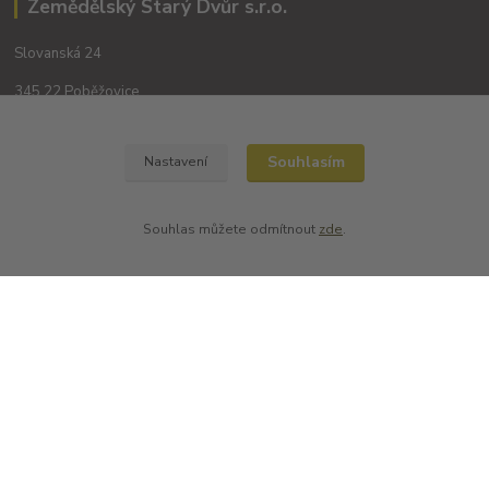
Zemědělský Starý Dvůr s.r.o.
Slovanská 24
345 22 Poběžovice
Souhlasím
Nastavení
Souhlas můžete odmítnout
zde
.
Kontakty
+420 702194468
(Po-Pá, 8-16 hod.)
obchod@dobrevinko.cz