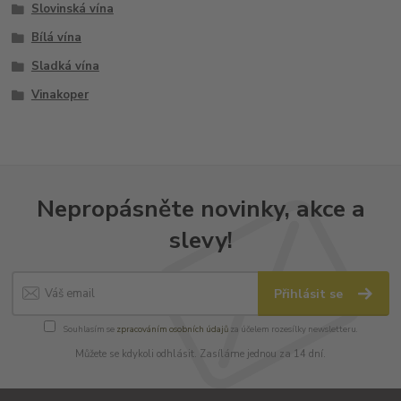
Slovinská vína
Bílá vína
Sladká vína
Vinakoper
Nepropásněte novinky, akce a
slevy!
Přihlásit se
Souhlasím se
zpracováním osobních údajů
za účelem rozesílky newsletteru.
Můžete se kdykoli odhlásit. Zasíláme jednou za 14 dní.