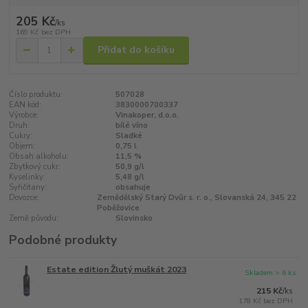
205 Kč
/
ks
169 Kč
bez DPH
Přidat do košíku
Číslo produktu:
507028
EAN kód:
3830000700337
Výrobce:
Vinakoper, d.o.o.
Druh:
bílé víno
Cukry:
Sladké
Objem:
0,75 l
Obsah alkoholu:
11,5 %
Zbytkový cukr:
50,9 g/l
Kyselinky:
5,48 g/l
Syřičitany:
obsahuje
Dovozce:
Zemědělský Starý Dvůr s. r. o., Slovanská 24, 345 22
Poběžovice
Země původu:
Slovinsko
Podobné produkty
Estate edition Žlutý muškát 2023
Skladem > 6 ks
215 Kč
/
ks
178 Kč
bez DPH