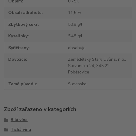
Objem
0,75 l
Obsah alkoholu
11,5 %
Zbytkový cukr
50,9 g/l
Kyselinky
5,48 g/l
Syřičitany
obsahuje
Dovozce
Zemědělský Starý Dvůr s. r. o.,
Slovanská 24, 345 22
Poběžovice
Země původu
Slovinsko
Zboží zařazeno v kategoriích
Bílá vína
Tichá vína