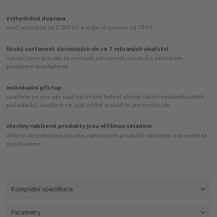
zvýhodněná doprava
stačí objednat za 1.000 Kč a máte dopravné za 79 Kč
široký sortiment slovinských vín ze 7 vybraných vinařství
vybrali jsme pro vás to nejlepší od různých výrobců s nejlepším
poměrem kvalita/cena
individuální přístup
snažíme se pro vás najít optimální řešení včetně vašich nestandardních
požadavků, snažíme se vyjít vstříct, pokud to jen trochu jde
všechny nabízené produkty jsou většinou skladem
držíme dostatečnou zásobu nabízených produktů skladem a pravidelně
doplňujeme
Kompletní specifikace
Parametry