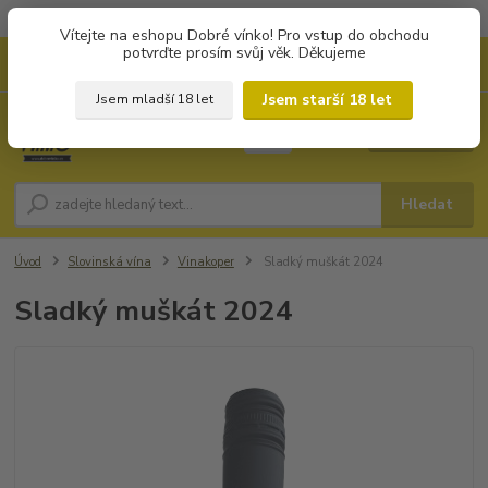
Objednávky od 1.000 Kč mají zvýhodněnou dopravu za 79 Kč.
Vítejte na eshopu Dobré vínko! Pro vstup do obchodu
potvrďte prosím svůj věk. Děkujeme
0
ks
+420 702194468
CZK
za
0 Kč
(Po-Pá, 8-16 hod.)
Jsem starší 18 let
Jsem mladší 18 let
Menu
Hledat
Úvod
Slovinská vína
Vinakoper
Sladký muškát 2024
Sladký muškát 2024