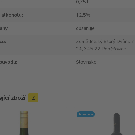
m
0,75 l
 alkoholu
12,5%
tany
obsahuje
ce
Zemědělský Starý Dvůr s. r.
24, 345 22 Poběžovice
původu
Slovinsko
jící zboží
2
Novinka