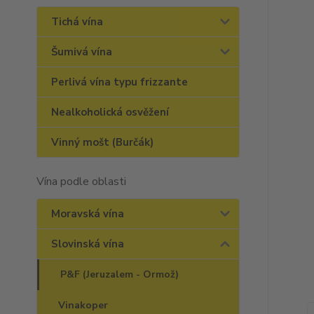
Tichá vína
Šumivá vína
Perlivá vína typu frizzante
Nealkoholická osvěžení
Vinný mošt (Burčák)
Vína podle oblasti
Moravská vína
Slovinská vína
P&F (Jeruzalem - Ormož)
Vinakoper