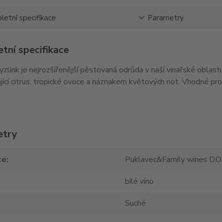
etní specifikace
Parametry
tní specifikace
yzlink je nejrozšířenější pěstovaná odrůda v naší vinařské oblast
jící citrus, tropické ovoce a náznakem květových not. Vhodné pro k
etry
ce
Puklavec&Family wines D.O.
bílé víno
Suché