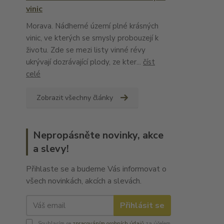
vinic
Morava. Nádherné území plné krásných
vinic, ve kterých se smysly probouzejí k
životu. Zde se mezi listy vinné révy
ukrývají dozrávající plody, ze kter...
číst
celé
Zobrazit všechny články
Nepropásněte novinky, akce
a slevy!
Přihlaste se a budeme Vás informovat o
všech novinkách, akcích a slevách.
Přihlásit se
Souhlasím se
zpracováním osobních údajů
za účelem