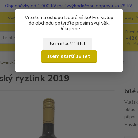
Objednávky od 1.000 Kč mají zvýhodněnou dopravu za 79 Kč.
Vítejte na eshopu Dobré vínko! Pro vstup
Fotogalerie
Kontakty
Ochrana soukromí
O vinařstvích
Blog
do obchodu potvrďte prosím svůj věk.
Děkujeme
Nevíte
Hledat
+420
Jsem mladší 18 let
(Po-Pá
Jsem starší 18 let
lovinská vína
P&F (Jeruzalem - Ormož)
Vlašský ryzlink 2019
ský ryzlink 2019
bílé
Vlašský
oblast
připom
Vhodné 