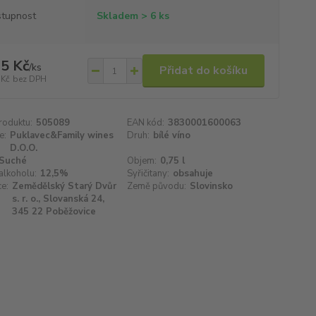
tupnost
Skladem > 6 ks
5 Kč
/
ks
Přidat do košíku
 Kč
bez DPH
roduktu:
505089
EAN kód:
3830001600063
e:
Puklavec&Family wines
Druh:
bílé víno
D.O.O.
Suché
Objem:
0,75 l
alkoholu:
12,5%
Syřičitany:
obsahuje
e:
Zemědělský Starý Dvůr
Země původu:
Slovinsko
s. r. o., Slovanská 24,
345 22 Poběžovice