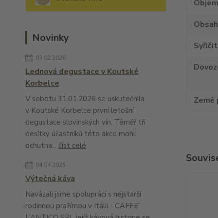
Obje
Obsah
Novinky
Syřiči
03.02.2026
Dovoz
Lednová degustace v Koutské
Korbelce
V sobotu 31.01.2026 se uskutečnila
Země 
v Koutské Korbelce první letošní
degustace slovinských vín. Téměř tři
desítky účastníků této akce mohli
ochutna...
číst celé
Souvise
04.04.2025
Výtečná káva
Navázali jsme spolupráci s nejstarší
rodinnou pražírnou v Itálii - CAFFE’
L’ANTICO SRL jejíž kávová historie se