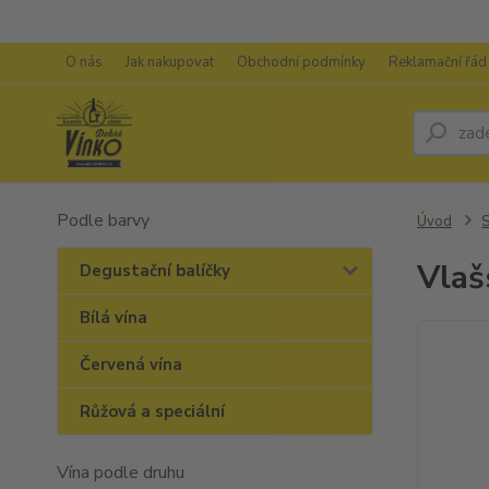
O nás
Jak nakupovat
Obchodní podmínky
Reklamační řád
Podle barvy
Úvod
S
Vlaš
Degustační balíčky
Bílá vína
Červená vína
Růžová a speciální
Vína podle druhu