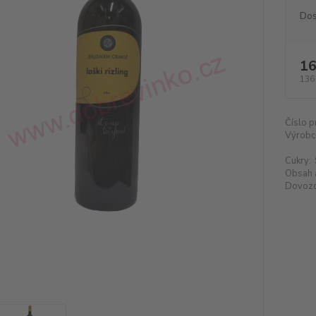
Dos
16
136
Číslo p
Výrobc
Cukry:
Obsah 
Dovozc