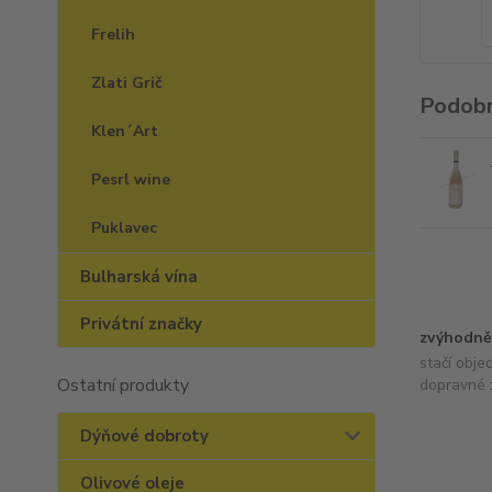
Frelih
Zlati Grič
Podobn
Klen´Art
Pesrl wine
Puklavec
Bulharská vína
Privátní značky
zvýhodně
stačí obje
Ostatní produkty
dopravné 
Dýňové dobroty
Olivové oleje