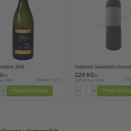
 ryzlink 2016
Cabernet Sauvignon Gourm
č
220 Kč
/
ks
/
ks
Skladem > 6 ks
Sk
ez DPH
182 Kč
bez DPH
Přidat do košíku
Přidat do ko