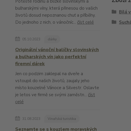
Zboží 
Potěšte rodinu a blízké slovinskými a
bulharskými víny, která přinesou do vašich
Bílá 
životů dosud nepoznanou chuť a příběhy.
Do jednoho z nich, o vánočníc...
číst celé
Suchá
05.10.2023
dárky
Originální vánoční balíčky slovinských
a bulharských vín jako perfektní
firemní dárek
Jen co podzim zaklepal na dveře a
vstoupil do našich životů, zaujaly jeho
místo kouzelné Vánoce a Silvestr. Oslavte
je letos ve firmě se svými zaměstn...
číst
celé
31.08.2023
Vinařská turistika
Seznamte se s kouzlem moravských