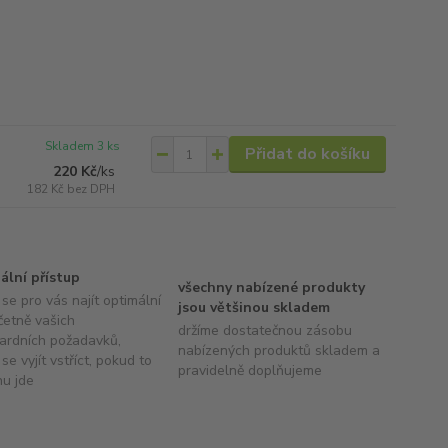
Skladem 3 ks
Přidat do košíku
220 Kč
/
ks
182 Kč
bez DPH
uální přístup
všechny nabízené produkty
se pro vás najít optimální
jsou většinou skladem
četně vašich
držíme dostatečnou zásobu
ardních požadavků,
nabízených produktů skladem a
se vyjít vstříct, pokud to
pravidelně doplňujeme
hu jde