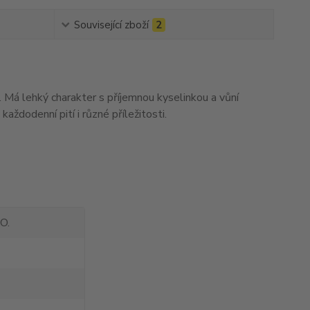
Související zboží
2
i. Má lehký charakter s příjemnou kyselinkou a vůní
aždodenní pití i různé příležitosti.
O.