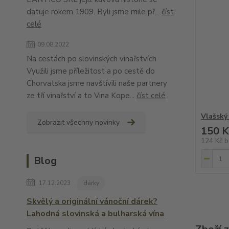
datuje rokem 1909. Byli jsme mile př...
číst
celé
09.08.2022
Na cestách po slovinských vinařstvích
Využili jsme příležitost a po cestě do
Chorvatska jsme navštívili naše partnery
ze tří vinařství a to Vina Kope...
číst celé
Vlašský
Zobrazit všechny novinky
150 K
124 Kč
b
Blog
17.12.2023
dárky
Skvělý a originální vánoční dárek?
Lahodná slovinská a bulharská vína