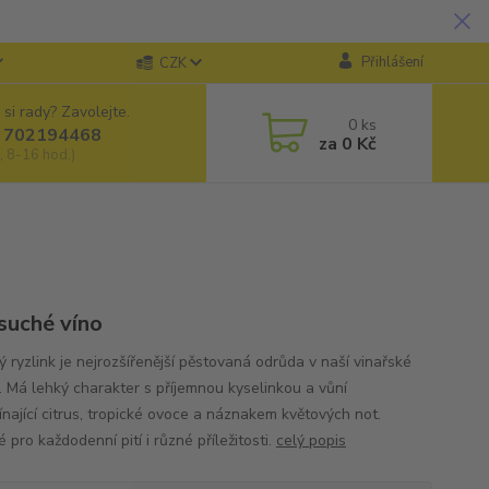
Přihlášení
CZK
 si rady? Zavolejte.
0
ks
 702194468
za
0 Kč
, 8-16 hod.)
 suché víno
 ryzlink je nejrozšířenější pěstovaná odrůda v naší vinařské
i. Má lehký charakter s příjemnou kyselinkou a vůní
ínající citrus, tropické ovoce a náznakem květových not.
pro každodenní pití i různé příležitosti.
celý popis