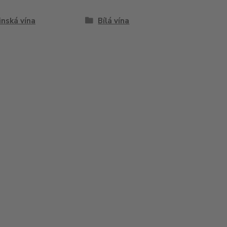
inská vína
Bílá vína