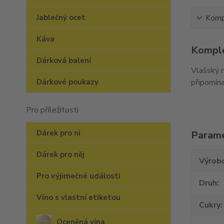
Jablečný ocet
Kompl
Káva
Komple
Dárková balení
Vlašský r
Dárkové poukazy
připomína
Pro příležitosti
Dárek pro ni
Param
Dárek pro něj
Výrob
Pro výjimečné události
Druh
Víno s vlastní etiketou
Cukry
Oceněná vína