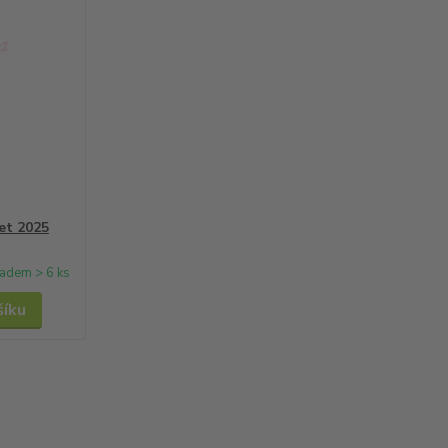
et 2025
ladem > 6 ks
šíku