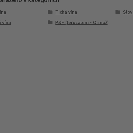
zařazeno v kategoriích
vína
Tichá vína
Slov
 vína
P&F (Jeruzalem - Ormož)